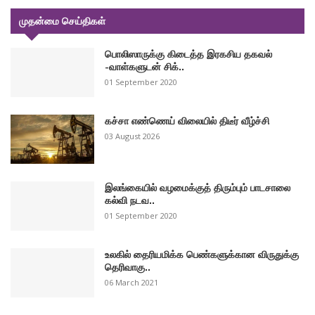
முதன்மை செய்திகள்
பொலிஸாருக்கு கிடைத்த இரகசிய தகவல்
-வாள்களுடன் சிக்..
01 September 2020
கச்சா எண்ணெய் விலையில் திடீர் வீழ்ச்சி
03 August 2026
இலங்கையில் வழமைக்குத் திரும்பும் பாடசாலை
கல்வி நடவ..
01 September 2020
உலகில் தைரியமிக்க பெண்களுக்கான விருதுக்கு
தெரிவாகு..
06 March 2021