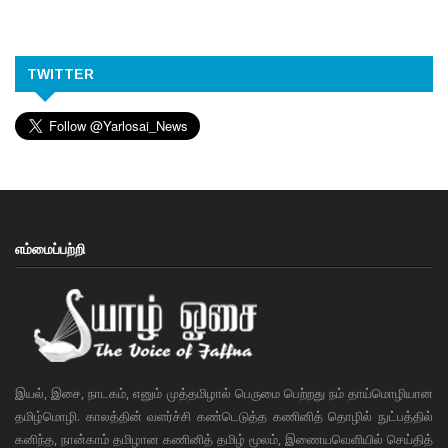
TWITTER
எம்மைப்பற்றி
இயல், இசை, நாடகம், எனும் முத்தமிழால் பெருமை பெற்றது நம் தாய்மொழியான
தமிழ்மொழி. காலத்தின் வளர்ச்சி கண்டெடுத்த கணினித் தொழில் நுட்பத்தில்
கனிந்த, நான்காம் தமிழான கணினித் தமிழ் மூலம், இணையவெளியில் செய்தித்