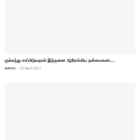
குல்கந்து சாப்பிடுவதால் இத்தனை ஆரோக்கிய நன்மைகளா....
Admin
-
23 April 2021