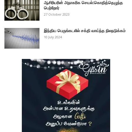
ஆசிரியரின் அநாகரிக செயல்:கொதித்தெழுந்த
பெற்றோர்
27 October 2023
இந்திய பெருங்கடலில் சக்தி வாய்ந்த நிலநடுக்கம்
10 July 2024