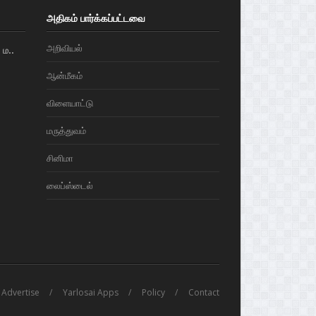
அதிகம் பார்க்கப்பட்டவை
அறிவியல்
ம..
ஆன்மீகம்
விளையாட்டு
மரு‌த்துவ‌ம்
சினிமா
லைப்ஸ்டைல்
Advertise
Yarlosai Apps
Policy
Contact