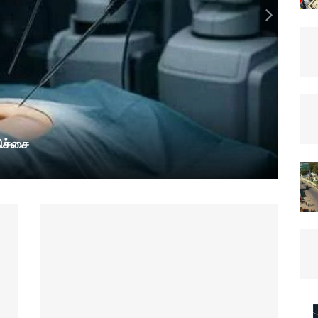
ிச்சை