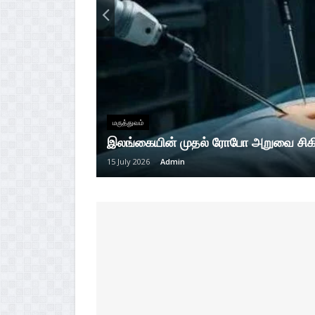
மரு‌த்துவ‌ம்
இலங்கையின் முதல் ரோபோ அறுவை சிக
15 July 2026
Admin