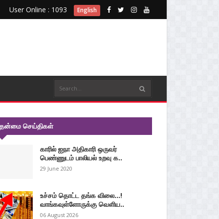
User Online : 1093
English
ுதன்மை செய்திகள்
காரில் ஐநா அதிகாரி ஒருவர்
பெண்ணுடம் பாலியல் உறவு க..
29 June 2020
உச்சம் தொட்ட தங்க விலை...!
வாங்கவுள்ளோருக்கு வெளிய..
06 August 2026