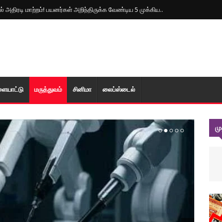
 அதிரடி மாற்றம்! பயனர்கள் அறிந்திருக்க வேண்டிய 5 முக்கிய..
ளையாட்டு
மரு‌த்துவ‌ம்
சினிமா
லைப்ஸ்டைல்
ம