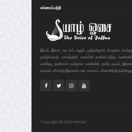
எம்மைப்பற்றி
இயல், இசை, நாடகம், எனும் முத்தமிழால் பெருமை பெற்ற
தமிழ்மொழி. காலத்தின் வளர்ச்சி கண்டெடுத்த கணினித் 
கனிந்த, நான்காம் தமிழான கணினித் தமிழ் மூலம், இண
தகவல் பரிமாற்ற இணைய ஊடகமாகப் பரிணமித்திருக்கிறது
Copyrights © 2026 Yarlosai