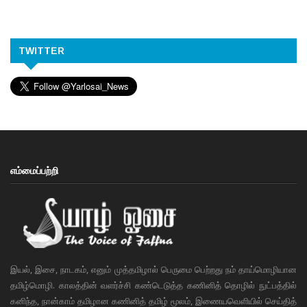
TWITTER
எம்மைப்பற்றி
இயல், இசை, நாடகம், எனும் முத்தமிழால் பெருமை பெற்றது நம் தாய்மொழியான
தமிழ்மொழி. காலத்தின் வளர்ச்சி கண்டெடுத்த கணினித் தொழில் நுட்பத்தில்
கனிந்த, நான்காம் தமிழான கணினித் தமிழ் மூலம், இணையவெளியில் செய்தித்