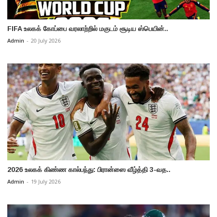
FIFA உலகக் கோப்பை வரலாற்றில் மகுடம் சூடிய ஸ்பெயின்..
Admin
-
20 July 2026
2026 உலகக் கிண்ண கால்பந்து: பிரான்ஸை வீழ்த்தி 3-வத..
Admin
-
19 July 2026