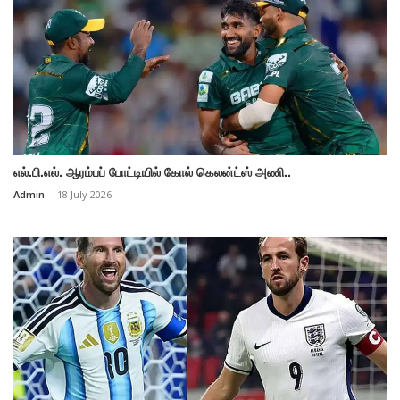
எல்.பி.எல். ஆரம்பப் போட்டியில் கோல் கெலன்ட்ஸ் அணி..
Admin
-
18 July 2026