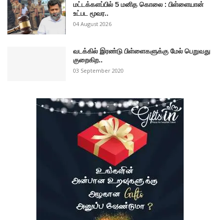
மட்டக்களப்பில் 5 மனித கொலை : பிள்ளையான்
உட்பட மூவர..
04 August 2026
வடக்கில் இரண்டு பிள்ளைகளுக்கு மேல் பெறுவது
குறைகிற..
03 September 2020