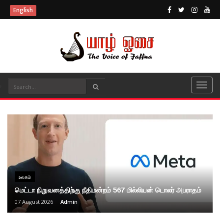
English
உலகம்
மெட்டா நிறுவனத்திற்கு நீதிமன்றம் 567 மில்லியன் டொலர் அபராதம்
07 August 2026
Admin