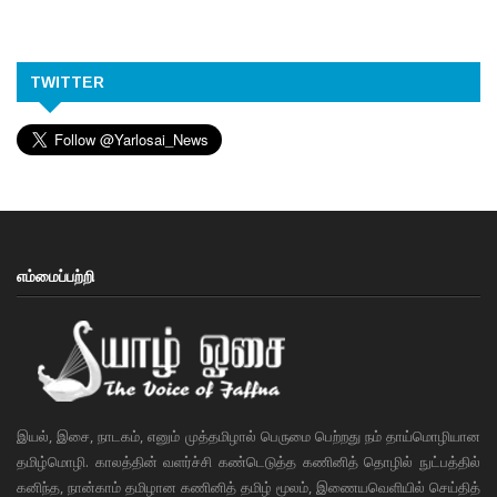
TWITTER
எம்மைப்பற்றி
இயல், இசை, நாடகம், எனும் முத்தமிழால் பெருமை பெற்றது நம் தாய்மொழியான
தமிழ்மொழி. காலத்தின் வளர்ச்சி கண்டெடுத்த கணினித் தொழில் நுட்பத்தில்
கனிந்த, நான்காம் தமிழான கணினித் தமிழ் மூலம், இணையவெளியில் செய்தித்