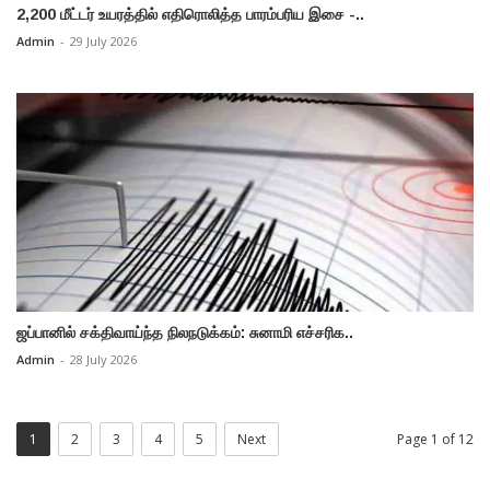
2,200 மீட்டர் உயரத்தில் எதிரொலித்த பாரம்பரிய இசை -..
Admin
-
29 July 2026
ஜப்பானில் சக்திவாய்ந்த நிலநடுக்கம்: சுனாமி எச்சரிக..
Admin
-
28 July 2026
1
2
3
4
5
Next
Page 1 of 12