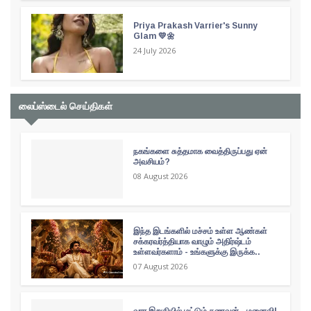
Priya Prakash Varrier's Sunny
Glam 💛🌼
24 July 2026
லைப்ஸ்டைல் செய்திகள்
நகங்களை சுத்தமாக வைத்திருப்பது ஏன்
அவசியம்?
08 August 2026
இந்த இடங்களில் மச்சம் உள்ள ஆண்கள்
சக்கரவர்த்தியாக வாழும் அதிர்ஷ்டம்
உள்ளவர்களாம் - உங்களுக்கு இருக்க..
07 August 2026
வார இறுதியில் மட்டும் கணவன் - மனைவி!