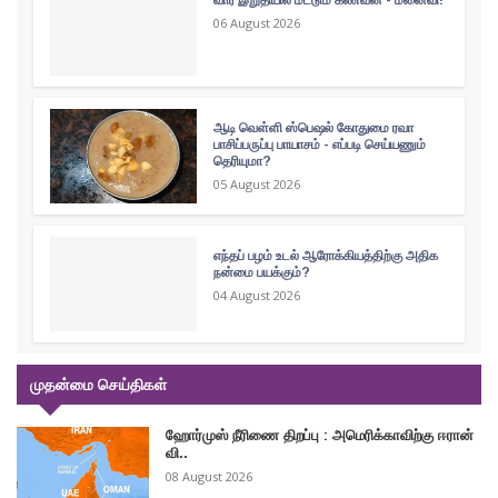
06 August 2026
ஆடி வெள்ளி ஸ்பெஷல் கோதுமை ரவா
பாசிப்பருப்பு பாயாசம் - எப்படி செய்யணும்
தெரியுமா?
05 August 2026
எந்தப் பழம் உடல் ஆரோக்கியத்திற்கு அதிக
நன்மை பயக்கும்?
04 August 2026
முதன்மை செய்திகள்
ஹோர்முஸ் நீரிணை திறப்பு : அமெரிக்காவிற்கு ஈரான்
வி..
08 August 2026