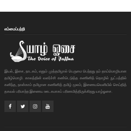
எம்மைப்பற்றி
இயல், இசை, நாடகம், எனும் முத்தமிழால் பெருமை பெற்றது நம் தாய்மொழியான
தமிழ்மொழி. காலத்தின் வளர்ச்சி கண்டெடுத்த கணினித் தொழில் நுட்பத்தில்
கனிந்த, நான்காம் தமிழான கணினித் தமிழ் மூலம், இணையவெளியில் செய்தித்
தகவல் பரிமாற்ற இணைய ஊடகமாகப் பரிணமித்திருக்கிறது யாழ்ஓசை.