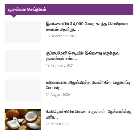
முதன்மை செய்திகள்
இலங்கையில் 34,000 பேரை கடந்த கொரோனா
வைரஸ் தொற்று....
15 December 2020
குப்பைமேனி செடியில் இவ்வளவு மருத்துவ
குணங்கள் உள்ள..
19 February 2021
கடுமையாக அமுல்படுத்த வேண்டும் - பாதுகாப்பு
செயலர்..
01 August 2020
கிளிநொச்சியில் வெண் ஈ தாக்கம்: தேங்காய்க்கு
பாரிய..
23 March 2024