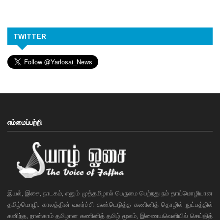
TWITTER
எம்மைப்பற்றி
இயல், இசை, நாடகம், எனும் முத்தமிழால் பெருமை பெற்றது நம் தாய்மொழியான
தமிழ்மொழி. காலத்தின் வளர்ச்சி கண்டெடுத்த கணினித் தொழில் நுட்பத்தில்
கனிந்த, நான்காம் தமிழான கணினித் தமிழ் மூலம், இணையவெளியில் செய்தித்