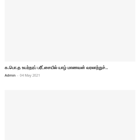
க.பொ.த உயர்தரப் பரீட்சையில் யாழ் மாணவன் வரலாற்றுச்..
Admin
-
04 May 2021