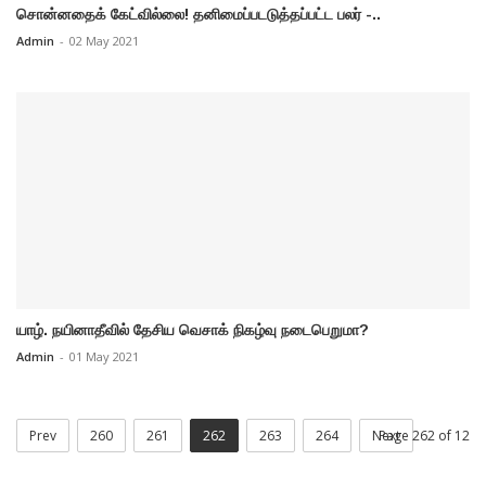
சொன்னதைக் கேட்வில்லை! தனிமைப்படடுத்தப்பட்ட பலர் -..
Admin
-
02 May 2021
யாழ். நயினாதீவில் தேசிய வெசாக் நிகழ்வு நடைபெறுமா?
Admin
-
01 May 2021
Prev
260
261
262
263
264
Next
Page 262 of 12