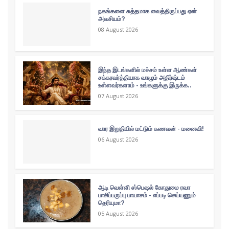
நகங்களை சுத்தமாக வைத்திருப்பது ஏன்
அவசியம்?
08 August 2026
இந்த இடங்களில் மச்சம் உள்ள ஆண்கள்
சக்கரவர்த்தியாக வாழும் அதிர்ஷ்டம்
உள்ளவர்களாம் - உங்களுக்கு இருக்க..
07 August 2026
வார இறுதியில் மட்டும் கணவன் - மனைவி!
06 August 2026
ஆடி வெள்ளி ஸ்பெஷல் கோதுமை ரவா
பாசிப்பருப்பு பாயாசம் - எப்படி செய்யணும்
தெரியுமா?
05 August 2026