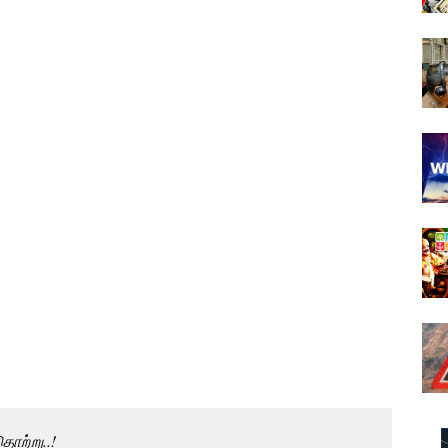
ற்று..!