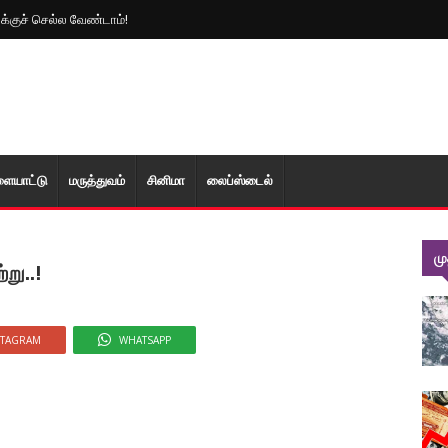
க்குச் செல்ல வேண்டாம்!
ளையாட்டு
மரு‌த்துவ‌ம்
சினிமா
லைப்ஸ்டைல்
ம
று..!
STAGRAM
WHATSAPP