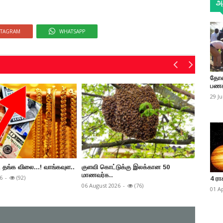
அத
STAGRAM
WHATSAPP
தோண
பணக
29 J
 தங்க விலை...! வாங்கவுள..
குளவி கொட்டுக்கு இலக்கான 50
பொதுப் 
மாணவர்க..
6
-
(92)
06 Augus
4 ரா
06 August 2026
-
(76)
01 A