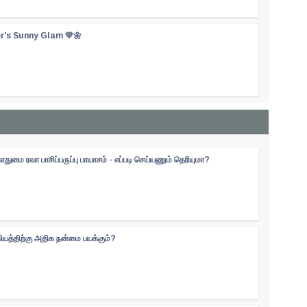
er's Sunny Glam 💛🌼
ுமை ரவா பாசிப்பருப்பு பாயாசம் - எப்படி செய்யணும் தெரியுமா?
கியத்திற்கு அதிக நன்மை பயக்கும்?