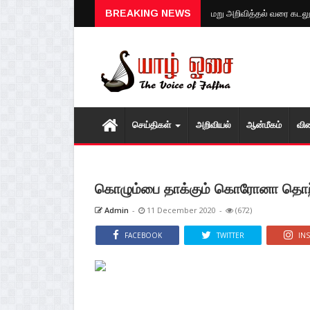
மறு அறிவித்தல் வரை கடலு
BREAKING NEWS
செய்திகள்
அறிவியல்
ஆன்மீகம்
வி
கொழும்பை தாக்கும் கொரோனா தொற்
Admin
-
11 December 2020
-
(672)
FACEBOOK
TWITTER
IN