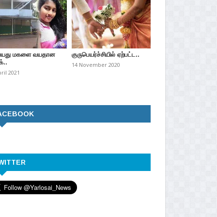
வயது மகளை வயதான
குருபெயர்ச்சியில் ஏற்பட்ட..
்..
14 November 2020
pril 2021
ACEBOOK
WITTER