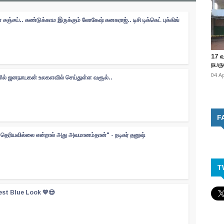
சஞ்சய்.. கண்டுக்காம இருக்கும் லோகேஷ் கனகராஜ்.. டிசி டிக்கெட் புக்கிங்
17 
நபருக
04 A
களில் ஜனநாயகன் உலகளவில் செய்துள்ள வசூல்..
F
ெரியவில்லை என்றால் அது அவமானம்தான்" - நடிகர் தனுஷ்
T
est Blue Look 💙😍