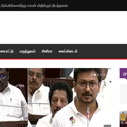
: அமெரிக்காவிற்கு ஈரான் விதிக்கும் நிபந்தனை
ளையாட்டு
மரு‌த்துவ‌ம்
சினிமா
லைப்ஸ்டைல்
ம