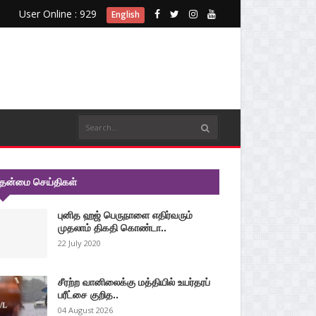
User Online : 929
English
ுதன்மை செய்திகள்
புனித ஹஜ் பெருநாளை எதிர்வரும்
முதலாம் திகதி கொண்டா..
22 July 2020
சீரற்ற வானிலைக்கு மத்தியில் உயர்தரப்
பரீட்சை குறித..
04 August 2026