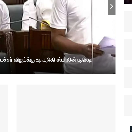
மைச்சர் விஜய்க்கு உதயநிதி ஸ்டாலின் பதிலடி