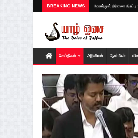
ஹோர்முஸ் நீரிணை திறப்பு 
BREAKING NEWS
செய்திகள்
அறிவியல்
ஆன்மீகம்
வி
1
2
3
4
5