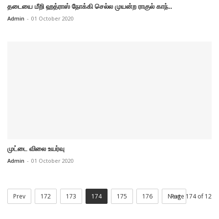
தடையை மீறி ஹத்ராஸ் நோக்கி செல்ல முயன்ற ராகுல் காந்..
Admin
-
01 October 2020
முட்டை விலை உயர்வு
Admin
-
01 October 2020
Prev
172
173
174
175
176
Next
Page 174 of 12