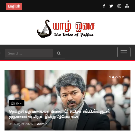
English
இந்தியா
தொகுதி மறுவரையறை விவகாரம்: தமிழக எம்.பி.க்களுடன்
முதலமைச்சர் விஜய் இன்று ஆலோசனை
08 August 2026
Admin