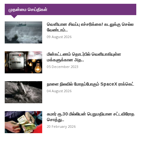
முதன்மை செய்திகள்
வௌியான சிவப்பு எச்சரிக்கை! கடலுக்கு செல்ல
வேண்டாம்..
09 August 2026
மின்கட்டணம் தொடர்பில் வெளியாகியுள்ள
மக்களுக்கான அத..
05 December 2023
நாளை நிலவில் மோதப்போகும் SpaceX ராக்கெட்
04 August 2026
சுமார் ரூ.30 மில்லியன் பெறுமதியான சட்டவிரோத
சொத்து..
20 February 2026