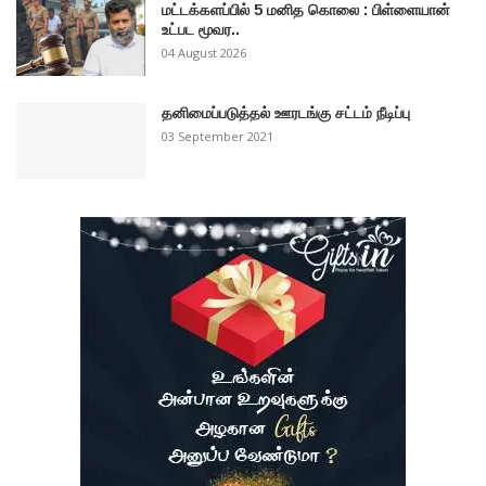
மட்டக்களப்பில் 5 மனித கொலை : பிள்ளையான்
உட்பட மூவர..
04 August 2026
தனிமைப்படுத்தல் ஊரடங்கு சட்டம் நீடிப்பு
03 September 2021