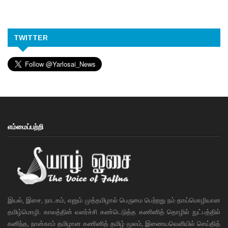
TWITTER
எம்மைப்பற்றி
இயல், இசை, நாடகம், எனும் முத்தமிழால் பெருமை பெற்றது நம் தாய்மொழியான
தமிழ்மொழி. காலத்தின் வளர்ச்சி கண்டெடுத்த கணினித் தொழில் நுட்பத்தில்
கனிந்த, நான்காம் தமிழான கணினித் தமிழ் மூலம், இணையவெளியில் செய்தித்