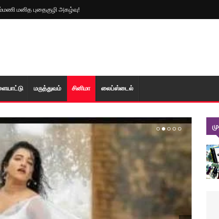
ம்மணி மனித புதைகுழி அகழ்வு!
ளையாட்டு
மரு‌த்துவ‌ம்
சினிமா
லைப்ஸ்டைல்
ம