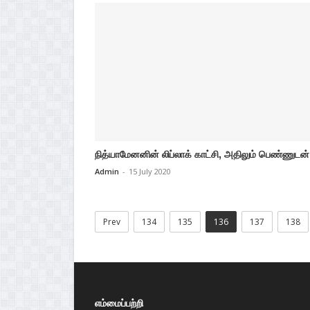
நித்யாமேனனின் லிப்லாக் காட்சி, அதிலும் பெண்ணுடன்:
Admin
-
15 July 2020
Prev
134
135
136
137
138
எம்மைப்பற்றி