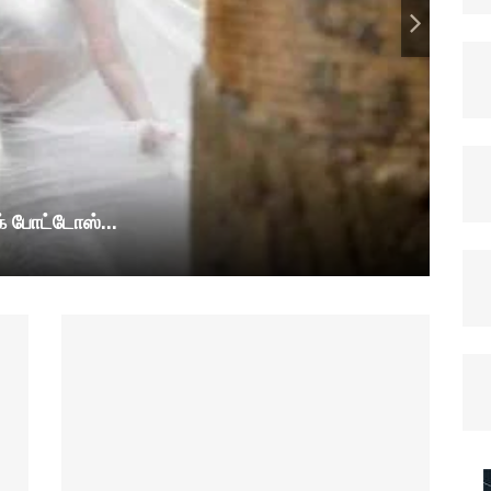
க் போட்டோஸ்...