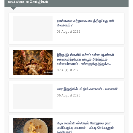
லைப்ஸ்டைல் செய்திகள்
நகங்களை சுத்தமாக வைத்திருப்பது ஏன்
அவசியம்?
08 August 2026
இந்த இடங்களில் மச்சம் உள்ள ஆண்கள்
சக்கரவர்த்தியாக வாழும் அதிர்ஷ்டம்
உள்ளவர்களாம் - உங்களுக்கு இருக்க..
07 August 2026
வார இறுதியில் மட்டும் கணவன் - மனைவி!
06 August 2026
ஆடி வெள்ளி ஸ்பெஷல் கோதுமை ரவா
பாசிப்பருப்பு பாயாசம் - எப்படி செய்யணும்
தெரியுமா?