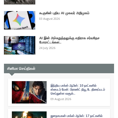
கூகுலின் புதிய AI முகவர் அறிமுகம்
03 August 2026
AI இன் அச்சுறுத்தலுக்கு எதிராக சர்வதேச
போராட்டங்கள..
24 July 2026
சினிமா செய்திகள்
இந்திய பாக்ஸ் ஆபிஸ்: 10 நாட்களில்
ஸ்பைடர் மேன்: பிராண்ட் நியூ டே திரைப்படம்
செய்துள்ள வசூல்..
09 August 2026
ஜனநாயகன் பாக்ஸ் ஆபிஸ்: 17 நாட்களில்