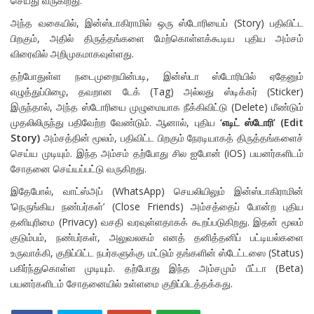
செய்து வருகிறது.
அந்த வகையில், இன்ஸ்டாகிராமில் ஒரு ஸ்டோரியைப் (Story) பதிவிட்ட
பிறகும், அதில் திருத்தங்களை மேற்கொள்ளக்கூடிய புதிய அம்சம்
விரைவில் அறிமுகமாகவுள்ளது.
தற்போதுள்ள நடைமுறையின்படி, இன்ஸ்டா ஸ்டோரியில் ஏதேனும்
எழுத்துப்பிழை, தவறான டேக் (Tag) அல்லது ஸ்டிக்கர் (Sticker)
இருந்தால், அந்த ஸ்டோரியை முழுமையாக நீக்கிவிட்டு (Delete) மீண்டும்
முதலிலிருந்து பதிவேற்ற வேண்டும். ஆனால், புதிய
‘எடிட் ஸ்டோரி’ (Edit
Story)
அம்சத்தின் மூலம், பதிவிட்ட பிறகும் நேரடியாகத் திருத்தங்களைச்
செய்ய முடியும். இந்த அம்சம் தற்போது சில ஐபோன் (iOS) பயனர்களிடம்
சோதனை செய்யப்பட்டு வருகிறது.
இதேபோல், வாட்ஸ்அப் (WhatsApp) செயலியிலும் இன்ஸ்டாகிராமின்
‘நெருங்கிய நண்பர்கள்’ (Close Friends) அம்சத்தைப் போன்ற புதிய
தனியுரிமை (Privacy) வசதி வரவுள்ளதாகக் கூறப்படுகிறது. இதன் மூலம்
குடும்பம், நண்பர்கள், அலுவலகம் எனத் தனித்தனிப் பட்டியல்களை
உருவாக்கி, குறிப்பிட்ட நபர்களுக்கு மட்டும் தங்களின் ஸ்டேட்டஸை (Status)
பகிர்ந்துகொள்ள முடியும். தற்போது இந்த அம்சமும் பீட்டா (Beta)
பயனர்களிடம் சோதனையில் உள்ளமை குறிப்பிடத்தக்கது.