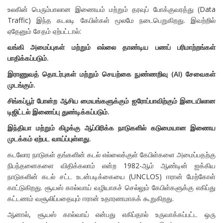
உலகின் பெரும்பாலான இணையம் மற்றும் தரவுப் போக்குவரத்து (Data
Traffic) இந்த கடலடி கேபிள்கள் மூலமே நடைபெறுகிறது. இவற்றில்
ஏதேனும் சேதம் ஏற்பட்டால்:
வங்கி அமைப்புகள் மற்றும் எல்லை தாண்டிய பணப் பரிமாற்றங்கள்
பாதிக்கப்படும்.
இராணுவத் தொடர்புகள் மற்றும் செயற்கை நுண்ணறிவு (AI) சேவைகள்
முடங்கும்.
சிங்கப்பூர் போன்ற ஆசிய மையங்களுக்கும் ஐரோப்பாவிற்கும் இடையிலான
டிஜிட்டல் இணைப்பு துண்டிக்கப்படும்.
இந்தியா மற்றும் கிழக்கு ஆப்பிரிக்க நாடுகளில் கடுமையான இணைய
முடக்கம் ஏற்பட வாய்ப்புள்ளது.
கடலோர நாடுகள் தங்களின் கடல் எல்லைக்குள் கேபிள்களை அமைப்பதற்கு
நிபந்தனைகளை விதிக்கலாம் என்ற 1982-ஆம் ஆண்டின் ஐக்கிய
நாடுகளின் கடல் சட்ட உடன்படிக்கையை (UNCLOS) ஈரான் மேற்கோள்
காட்டுகிறது. சூயஸ் கால்வாய் வழியாகச் செல்லும் கேபிள்களுக்கு எகிப்து
கட்டணம் வசூலிப்பதையும் ஈரான் உதாரணமாகக் கூறுகிறது.
ஆனால், சூயஸ் கால்வாய் என்பது எகிப்தால் உருவாக்கப்பட்ட ஒரு