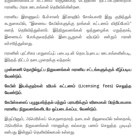
நிறுவனங்களிடம் கட்டணம் வசூலிக்கத் டெஹ்ரான் திட்டமிட்டுள்ளதாக
ஈரானிய அரசு ஊடகங்கள் தெரிவிக்கின்றன.
ஈரானிய இராணுவப் பேச்சாளர் இப்ராஹிம் சோல்பகாரி இது குறித்துக்
கூறுகையில், "இணைய கேபிள்களுக்கு நாங்கள் கட்டணம் விதிப்போம்"
எனத் தெரிவித்துள்ளார். இந்நிறுவனங்கள் ஒத்துழைக்க மறுத்தால்,
இணையப் போக்குவரத்தில் இடையூறுகள் ஏற்படும் என்றும் ஈரான்
எச்சரித்துள்ளது.
ஈரானின் புரட்சிகர பாதுகாப்புப் படையுடன் தொடர்புடைய ஊடகங்களின்படி,
இந்தத் திட்டம் நடைமுறைக்கு வந்தால்:
முன்னணி தொழில்நுட்ப நிறுவனங்கள் ஈரானிய சட்டங்களுக்குக் கீழ்ப்படிய
வேண்டும்.
கேபிள் இயக்குநர்கள் உரிமக் கட்டணம் (Licensing fees) செலுத்த
வேண்டும்.
கேபிள்களைப் பழுதுபார்த்தல் மற்றும் பராமரிக்கும் உரிமைகள் பிரத்யேகமாக
ஈரானிய நிறுவனங்களிடமே ஒப்படைக்கப்பட வேண்டும்.
இருப்பினும், அமெரிக்கப் பொருளாதாரத் தடைகள் நிலுவையில் உள்ளதால்,
அமெரிக்க நிறுவனங்கள் ஈரானுக்கு எவ்வாறு பணம் செலுத்த முடியும்
என்பது இன்னும் தெளிவில்லாமல் உள்ளது.