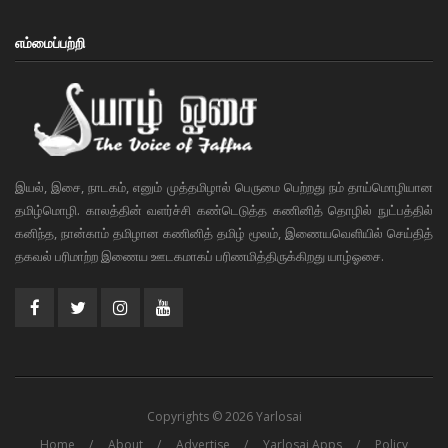
எம்மைப்பற்றி
இயல், இசை, நாடகம், எனும் முத்தமிழால் பெருமை பெற்றது நம் தாய்மொழியான
தமிழ்மொழி. காலத்தின் வளர்ச்சி கண்டெடுத்த கணினித் தொழில் நுட்பத்தில்
கனிந்த, நான்காம் தமிழான கணினித் தமிழ் மூலம், இணையவெளியில் செய்தித்
தகவல் பரிமாற்ற இணைய ஊடகமாகப் பரிணமித்திருக்கிறது யாழ்ஓசை.
Copyrights © 2026 Yarlosai
Home
About
Advertise
Yarlosai Apps
Policy