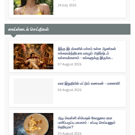
24 July 2026
லைப்ஸ்டைல் செய்திகள்
இந்த இடங்களில் மச்சம் உள்ள ஆண்கள்
சக்கரவர்த்தியாக வாழும் அதிர்ஷ்டம்
உள்ளவர்களாம் - உங்களுக்கு இருக்க..
07 August 2026
வார இறுதியில் மட்டும் கணவன் - மனைவி!
06 August 2026
ஆடி வெள்ளி ஸ்பெஷல் கோதுமை ரவா
பாசிப்பருப்பு பாயாசம் - எப்படி செய்யணும்
தெரியுமா?
05 August 2026