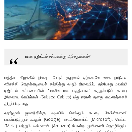
உலக டிஜிட்டல் சந்தைக்கு அச்சுறுத்தல்?
மத்திய கிழக்கில் நிலவும் போர்ச் சூழலால் ஏற்கனவே உலக நாடுகள்
எரிசக்தி நெருக்கடியைச் சந்தித்து வரும் நிலையில், தற்போது உலகின்
டிஜிட்டல் கட்டமைப்பின் 'பலவீனமான பகுதியாக' கருதப்படும் கடலடி
இணைய கேபிள்கள் (Subsea Cables) மீது ஈரான் தனது கவனத்தைத்
திருப்பியுள்ளது.
ஹார்முஸ் ஜலசந்திக்கு அடியில் செல்லும் கடலடி கேபிள்களைப்
பயன்படுத்தும் கூகுள் (Google), மைக்ரோசாப்ட் (Microsoft), மெட்டா
(Meta) மற்றும் அமேசான் (Amazon) போன்ற முன்னணி தொழில்நுட்ப