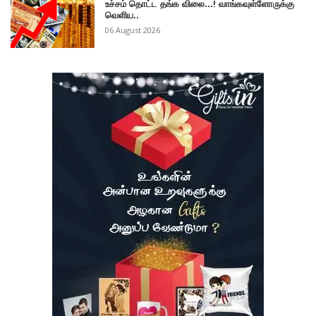
உச்சம் தொட்ட தங்க விலை...! வாங்கவுள்ளோருக்கு
வெளிய..
06 August 2026