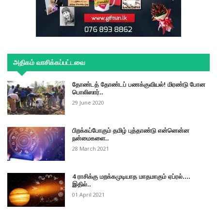
அதிகம் வாசிக்கப்பட்டவை
தோண்டத் தோண்டப் பணக்குவியல்! மிரண்டு போன
பொலிஸார்..
29 June 2020
பிறக்கப்போகும் தமிழ் புத்தாண்டு என்னென்ன
நன்மைகளை..
28 March 2021
4 ராசிக்கு மறக்கமுடியாத மாதமாகும் ஏப்ரல்....
இதில்..
01 April 2021