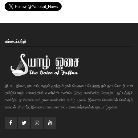
எம்மைப்பற்றி
இயல், இசை, நாடகம், எனும் முத்தமிழால் பெருமை பெற்றது நம் தாய்மொழியான
தமிழ்மொழி. காலத்தின் வளர்ச்சி கண்டெடுத்த கணினித் தொழில் நுட்பத்தில்
கனிந்த, நான்காம் தமிழான கணினித் தமிழ் மூலம், இணையவெளியில் செய்தித்
தகவல் பரிமாற்ற இணைய ஊடகமாகப் பரிணமித்திருக்கிறது யாழ்ஓசை.