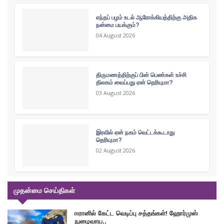
எந்தப் பழம் உடல் ஆரோக்கியத்திற்கு அதிக
நன்மை பயக்கும்?
04 August 2026
திருமணத்திற்குப் பின் பெண்கள் உச்சி
திலகம் வைப்பது ஏன் தெரியுமா?
03 August 2026
இரவில் ஏன் நகம் வெட்டக்கூடாது
தெரியுமா?
02 August 2026
முதன்மை செய்திகள்
ஈரானில் கேட்ட வெடிப்பு சத்தங்கள்! ஹோர்முஸ்
நுழைவாய..