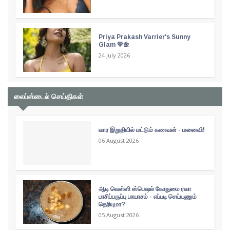
Priya Prakash Varrier's Sunny
Glam 💛🌼
24 July 2026
லைப்ஸ்டைல் செய்திகள்
வார இறுதியில் மட்டும் கணவன் - மனைவி!
06 August 2026
ஆடி வெள்ளி ஸ்பெஷல் கோதுமை ரவா
பாசிப்பருப்பு பாயாசம் - எப்படி செய்யணும்
தெரியுமா?
05 August 2026