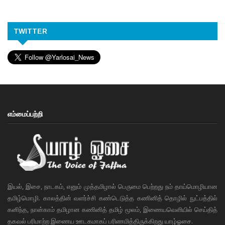
TWITTER
எம்மைப்பற்றி
இயல், இசை, நாடகம், எனும் முத்தமிழால் பெருமை பெற்றது நம் தாய்மொழியான
தமிழ்மொழி. காலத்தின் வளர்ச்சி கண்டெடுத்த கணினித் தொழில் நுட்பத்தில்
கனிந்த, நான்காம் தமிழான கணினித் தமிழ் மூலம், இணையவெளியில் செய்தித்
தகவல் பரிமாற்ற இணைய ஊடகமாகப் பரிணமித்திருக்கிறது யாழ்ஓசை.