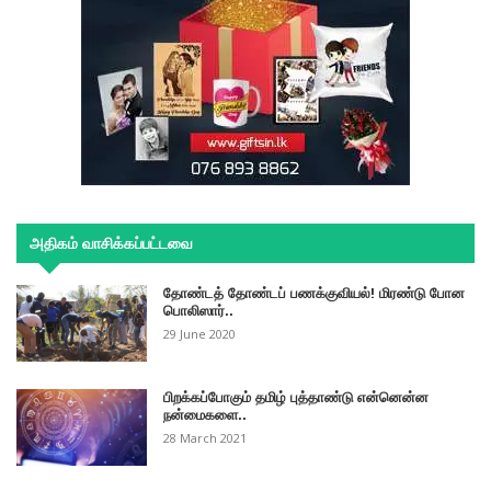
அதிகம் வாசிக்கப்பட்டவை
தோண்டத் தோண்டப் பணக்குவியல்! மிரண்டு போன
பொலிஸார்..
29 June 2020
பிறக்கப்போகும் தமிழ் புத்தாண்டு என்னென்ன
நன்மைகளை..
28 March 2021