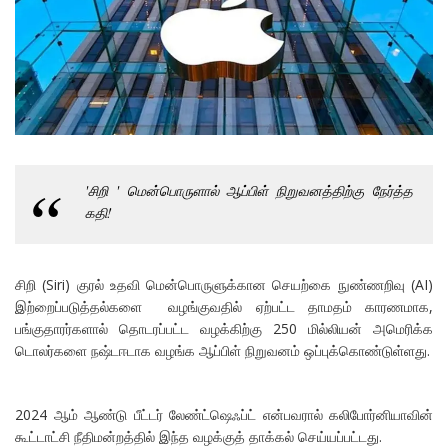
'சிறி ' மென்பொருளால் ஆப்பிள் நிறுவனத்திற்கு நேர்த்த
கதி!
சிறி (Siri) குரல் உதவி மென்பொருளுக்கான செயற்கை நுண்ணறிவு (AI)
இற்றைப்படுத்தல்களை வழங்குவதில் ஏற்பட்ட தாமதம் காரணமாக,
பங்குதாரர்களால் தொடரப்பட்ட வழக்கிற்கு 250 மில்லியன் அமெரிக்க
டொலர்களை நஷ்டஈடாக வழங்க ஆப்பிள் நிறுவனம் ஒப்புக்கொண்டுள்ளது.
2024 ஆம் ஆண்டு பீட்டர் லேண்ட்ஷெஃப்ட் என்பவரால் கலிபோர்னியாவின்
கூட்டாட்சி நீதிமன்றத்தில் இந்த வழக்குத் தாக்கல் செய்யப்பட்டது.