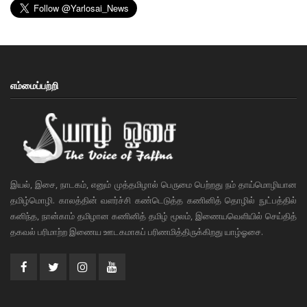
எம்மைப்பற்றி
இயல், இசை, நாடகம், எனும் முத்தமிழால் பெருமை பெற்றது நம் தாய்மொழியான
தமிழ்மொழி. காலத்தின் வளர்ச்சி கண்டெடுத்த கணினித் தொழில் நுட்பத்தில்
கனிந்த, நான்காம் தமிழான கணினித் தமிழ் மூலம், இணையவெளியில் செய்தித்
தகவல் பரிமாற்ற இணைய ஊடகமாகப் பரிணமித்திருக்கிறது யாழ்ஓசை.