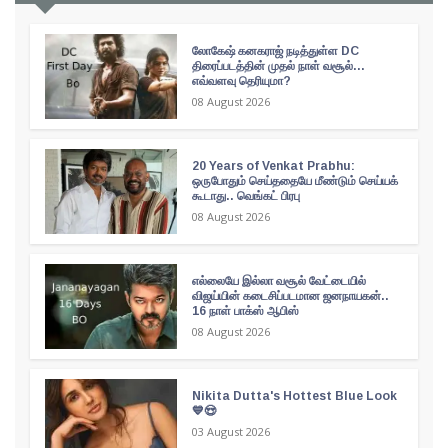
லோகேஷ் கனகராஜ் நடித்துள்ள DC
திரைப்படத்தின் முதல் நாள் வசூல்...
எவ்வளவு தெரியுமா?
08 August 2026
20 Years of Venkat Prabhu:
ஒருபோதும் செய்ததையே மீண்டும் செய்யக்
கூடாது.. வெங்கட் பிரபு
08 August 2026
எல்லையே இல்லா வசூல் வேட்டையில்
விஜய்யின் கடைசிப்படமான ஜனநாயகன்..
16 நாள் பாக்ஸ் ஆபிஸ்
08 August 2026
Nikita Dutta's Hottest Blue Look
💙😍
03 August 2026