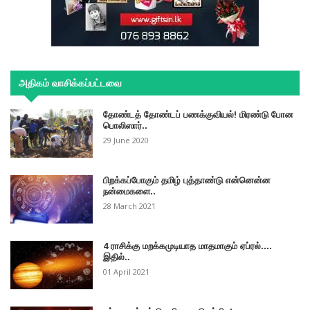
அதிகம் வாசிக்கப்பட்டவை
தோண்டத் தோண்டப் பணக்குவியல்! மிரண்டு போன
பொலிஸார்..
29 June 2020
பிறக்கப்போகும் தமிழ் புத்தாண்டு என்னென்ன
நன்மைகளை..
28 March 2021
4 ராசிக்கு மறக்கமுடியாத மாதமாகும் ஏப்ரல்....
இதில்..
01 April 2021