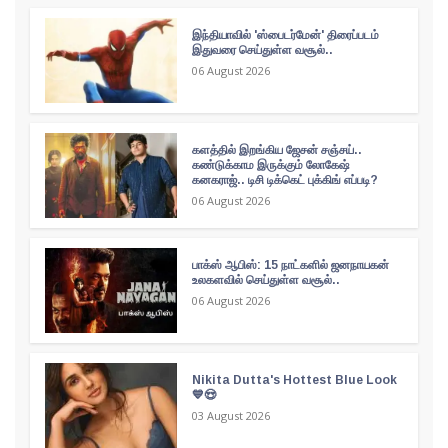
இந்தியாவில் 'ஸ்பைடர்மேன்' திரைப்படம்
இதுவரை செய்துள்ள வசூல்..
06 August 2026
களத்தில் இறங்கிய ஜேசன் சஞ்சய்..
கண்டுக்காம இருக்கும் லோகேஷ்
கனகராஜ்.. டிசி டிக்கெட் புக்கிங் எப்படி?
06 August 2026
பாக்ஸ் ஆபிஸ்: 15 நாட்களில் ஜனநாயகன்
உலகளவில் செய்துள்ள வசூல்..
06 August 2026
Nikita Dutta's Hottest Blue Look
💙😍
03 August 2026