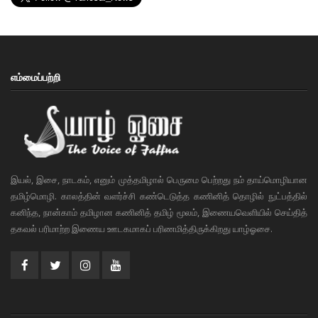
எம்மைப்பற்றி
இயல், இசை, நாடகம், எனும் முத்தமிழால் பெருமை பெற்றது நம் தாய்மொழியான
தமிழ்மொழி. காலத்தின் வளர்ச்சி கண்டெடுத்த கணினித் தொழில் நுட்பத்தில்
கனிந்த, நான்காம் தமிழான கணினித் தமிழ் மூலம், இணையவெளியில் செய்தித்
தகவல் பரிமாற்ற இணைய ஊடகமாகப் பரிணமித்திருக்கிறது யாழ்ஓசை.