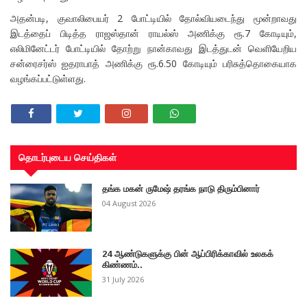
அதன்படி, குவாலிபையர் 2 போட்டியில் தோல்வியடைந்து மூன்றாவது
இடத்தைப் பிடித்த ராஜஸ்தான் ராயல்ஸ் அணிக்கு ரூ.7 கோடியும்,
எலிமினேட்டர் போட்டியில் தோற்று நான்காவது இடத்துடன் வெளியேறிய
சன்ரைசர்ஸ் ஐதராபாத் அணிக்கு ரூ.6.50 கோடியும் பரிசுத்தொகையாக
வழங்கப்பட்டுள்ளது.
தொடர்புடைய செய்திகள்
தங்க மகன் ருமேஷ் தரங்க நாடு திரும்பினார்
04 August 2026
24 ஆண்டுகளுக்கு பின் ஆப்பிரிக்காவில் உலகக்
கிண்ணம்..
31 July 2026