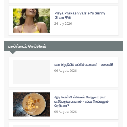
Priya Prakash Varrier's Sunny
Glam 💛🌼
24 July 2026
லைப்ஸ்டைல் செய்திகள்
வார இறுதியில் மட்டும் கணவன் - மனைவி!
06 August 2026
ஆடி வெள்ளி ஸ்பெஷல் கோதுமை ரவா
பாசிப்பருப்பு பாயாசம் - எப்படி செய்யணும்
தெரியுமா?
05 August 2026