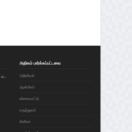
அதிகம் பார்க்கப்பட்டவை
அறிவியல்
ம..
ஆன்மீகம்
விளையாட்டு
மரு‌த்துவ‌ம்
சினிமா