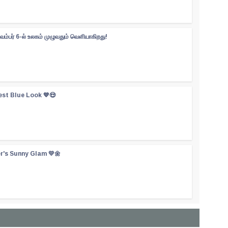
வம்பர் 6-ல் உலகம் முழுவதும் வெளியாகிறது!
est Blue Look 💙😍
er's Sunny Glam 💛🌼