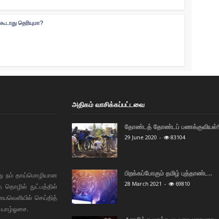
்கூடாது தெரியுமா?
அதிகம் வாசிக்கப்பட்டவை
தோண்டத் தோண்டப் பணக்குவியல்! 
29 June 2020
-
83104
பிறக்கப்போகும் தமிழ் புத்தாண்ட..
து நம் தாய்மொழியான
28 March 2021
-
69810
தொழில் நுட்பத்தில்
ையவெளியில் செய்தித்
 யாழ்ஓசை.