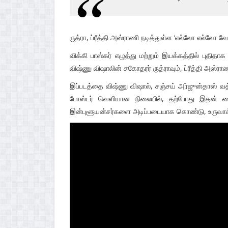
ருத்ரா, ப்ரீத்தி அஸ்ராணி நடித்துள்ள ‘எல்லோ எல்லோ வே
விக்கி பாஸ்கர் எழுத்து மற்றும் இயக்கத்தில் புதிதா
விஷ்ணு விஷாலின் சகோதரர் ருத்ராவும், ப்ரீத்தி அஸ்ராண
இப்படத்தை விஷ்ணு விஷால், சஞ்சய் அர்ஜுன்தாஸ் வத்
போஸ்டர் வெளியான நிலையில், தற்போது இதன் டைட்ட
இன்புளூயன்சர்களை அடிப்படையாக கொண்டு, உருவாக்