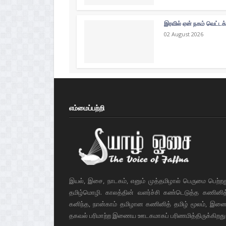
இரவில் ஏன் நகம் வெட்டக
02 August 2026
எம்மைப்பற்றி
இயல், இசை, நாடகம், எனும் முத்தமிழால் பெருமை பெற்ற
தமிழ்மொழி. காலத்தின் வளர்ச்சி கண்டெடுத்த கணினித் 
கனிந்த, நான்காம் தமிழான கணினித் தமிழ் மூலம், இண
தகவல் பரிமாற்ற இணைய ஊடகமாகப் பரிணமித்திருக்கிறது