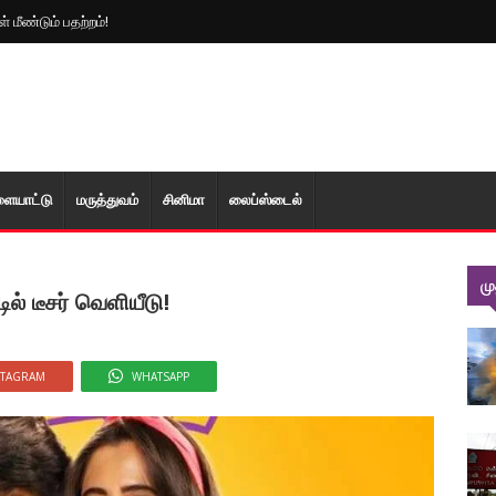
 மீண்டும் பதற்றம்!
ளையாட்டு
மரு‌த்துவ‌ம்
சினிமா
லைப்ஸ்டைல்
ம
ல் டீசர் வெளியீடு!
STAGRAM
WHATSAPP