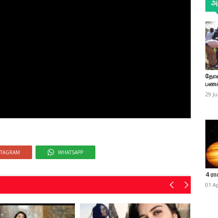
அத
தோண
பணக
29 J
STAGRAM
WHATSAPP
4 ரா
01 A