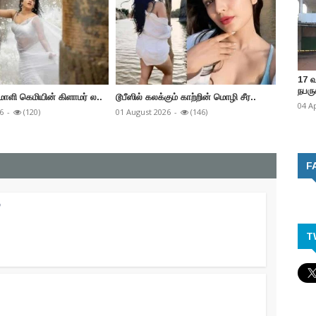
17 
நபருக
மாளி கெமியின் கிளாமர் ல..
டூபீஸில் கலக்கும் காற்றின் மொழி சீர..
தபாஹி ப
04 A
6
-
(120)
01 August 2026
-
(146)
31 July 2
F
்
T