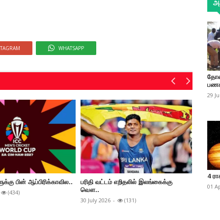
அத
நஜ்முல் ஹொஸைன் ஷன்டோ
STAGRAM
WHATSAPP
தோண
பணக
29 J
4 ரா
்கு பின் ஆப்பிரிக்காவில..
பரிதி வட்டம் எறிதலில் இலங்கைக்கு
பாகிஸ்தா
01 A
வௌ..
(434)
26 July 2
30 July 2026
-
(131)