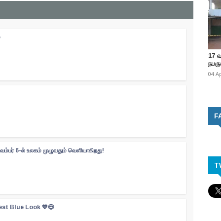
்
17 
நபருக
04 A
F
வம்பர் 6-ல் உலகம் முழுவதும் வெளியாகிறது!
T
est Blue Look 💙😍