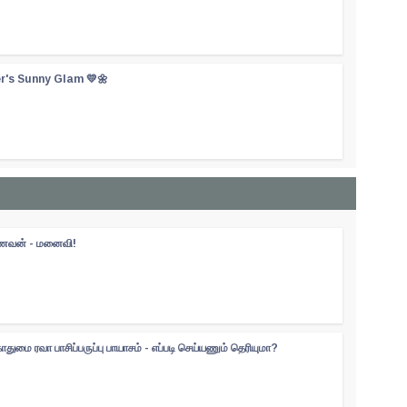
er's Sunny Glam 💛🌼
 கணவன் - மனைவி!
ுமை ரவா பாசிப்பருப்பு பாயாசம் - எப்படி செய்யணும் தெரியுமா?