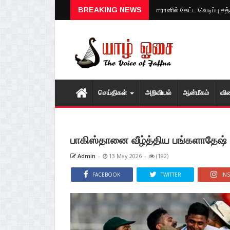
BREAKING NEWS
ஈரானில் கேட்ட வெடிப்பு ச
செய்திகள்
அறிவியல்
ஆன்மீகம்
வி
பாகிஸ்தானை வீழ்த்திய பங்களாதேஷ்
Admin
-
13 May 2026
-
(192)
FACEBOOK
TWITTER
IN