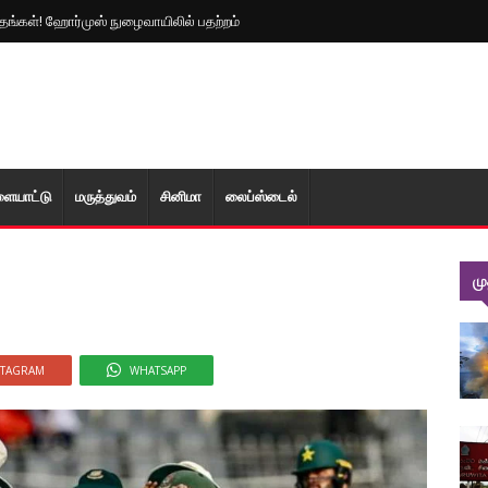
த்தங்கள்! ஹோர்முஸ் நுழைவாயிலில் பதற்றம்
ளையாட்டு
மரு‌த்துவ‌ம்
சினிமா
லைப்ஸ்டைல்
ம
STAGRAM
WHATSAPP