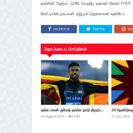
தஸ்கின் அஹ்மட் 2/40, மெஹிடி ஹஸன் மிராஸ் 1/47)
போட்டியின் நாயகன்: 
FACEBOOK
TWITTER
IN
தொடர்புடைய செய்திகள்
தங்க மகன் ருமேஷ் தரங்க நாடு திரும்ப..
24 ஆண்டுகளுக
04 August 2026
-
(118)
31 July 2026
-