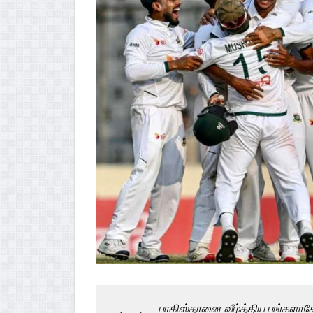
பாகிஸ்தானை வீழ்த்திய பங்களாத