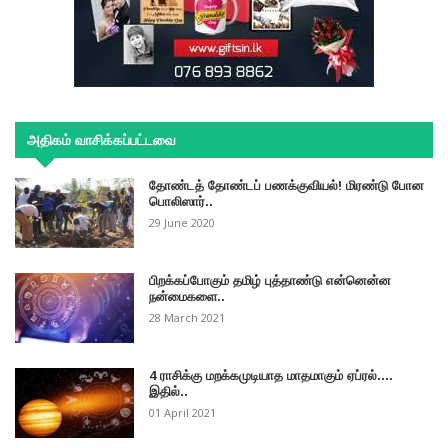
அதிகம் வாசிக்கப்பட்டவை
தோண்டத் தோண்டப் பணக்குவியல்! மிரண்டு போன
பொலிஸார்..
29 June 2020
பிறக்கப்போகும் தமிழ் புத்தாண்டு என்னென்ன
நன்மைகளை..
28 March 2021
4 ராசிக்கு மறக்கமுடியாத மாதமாகும் ஏப்ரல்....
இதில்..
01 April 2021