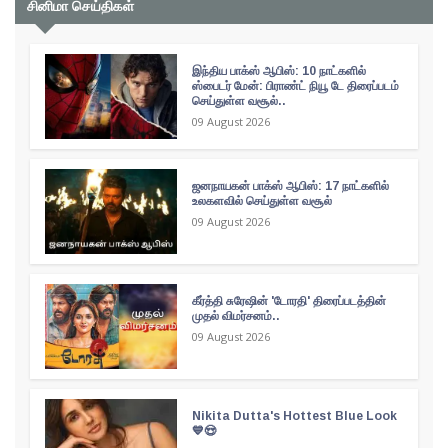
சினிமா செய்திகள்
இந்திய பாக்ஸ் ஆபிஸ்: 10 நாட்களில்
ஸ்பைடர் மேன்: பிராண்ட் நியூ டே திரைப்படம்
செய்துள்ள வசூல்..
09 August 2026
ஜனநாயகன் பாக்ஸ் ஆபிஸ்: 17 நாட்களில்
உலகளவில் செய்துள்ள வசூல்
09 August 2026
கீர்த்தி சுரேஷின் 'டோரதி' திரைப்படத்தின்
முதல் விமர்சனம்..
09 August 2026
Nikita Dutta's Hottest Blue Look
💙😍