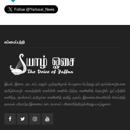
எம்மைப்பற்றி
இயல், இசை, நாடகம், எனும் முத்தமிழால் பெருமை பெற்றது நம் தாய்மொழியான
தமிழ்மொழி. காலத்தின் வளர்ச்சி கண்டெடுத்த கணினித் தொழில் நுட்பத்தில்
கனிந்த, நான்காம் தமிழான கணினித் தமிழ் மூலம், இணையவெளியில் செய்தித்
தகவல் பரிமாற்ற இணைய ஊடகமாகப் பரிணமித்திருக்கிறது யாழ்ஓசை.