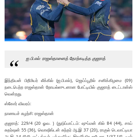
ஐ.பி.எல்: ராஜஸ்தானைத் தோற்கடித்த குஜராத்
இந்தியன் பிறீமியர் லீக்கில் (ஐ.பி.எல்), ஜெய்ப்பூரில் சனிக்கிழமை (09)
நடைபெற்ற ராஜஸ்தான் றோயல்ஸுடனான போட்டியில் குஜராத் டைட்டான்ஸ்
வென்றது.
ஸ்கோர் விவரம்:
நாணயச் சுழற்சி: ராஜஸ்தான்
குஜராத்: 229/4 (20 ஓவ. ) (துடுப்பாட்டம்: ஷுப்மன் கில் 84 (44), சாய்
சுதர்ஷன் 55 (36), வொஷிங்டன் சுந்தர் ஆ.இ 37 (20), ராகுல் டெவாட்டியா
ஆ.இ 14 (04) ஓட்டங்கள். பந்துவீச்சு: இரவீந்திர ஜடேஜா 1/37 [4], யஷ்