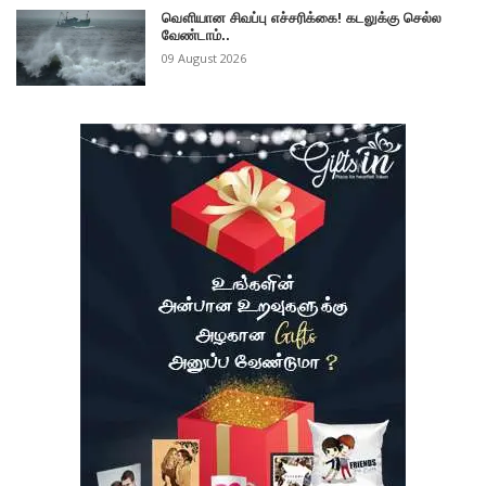
வௌியான சிவப்பு எச்சரிக்கை! கடலுக்கு செல்ல
வேண்டாம்..
09 August 2026