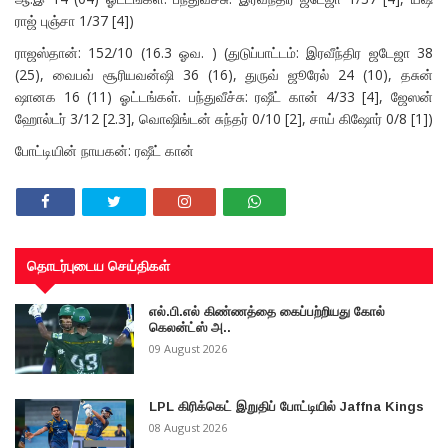
ராஜ் புஞ்சா 1/37 [4])
ராஜஸ்தான்: 152/10 (16.3 ஓவ. ) (துடுப்பாட்டம்: இரவீந்திர ஜடேஜா 38
(25), வைபவ் சூரியவன்ஷி 36 (16), துருவ் ஜூரேல் 24 (10), தசுன்
ஷானக 16 (11) ஓட்டங்கள். பந்துவீச்சு: ரஷீட் கான் 4/33 [4], ஜேஸன்
ஹோல்டர் 3/12 [2.3], வொஷிங்டன் சுந்தர் 0/10 [2], சாய் கிஷோர் 0/8 [1])
போட்டியின் நாயகன்: ரஷீட் கான்
தொடர்புடைய செய்திகள்
எல்.பி.எல் கிண்ணத்தை கைப்பற்றியது கோல்
கெலன்ட்ஸ் அ..
09 August 2026
LPL கிரிக்கெட் இறுதிப் போட்டியில் Jaffna Kings
08 August 2026