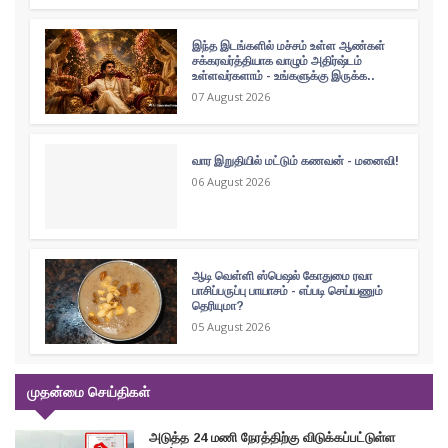
இந்த இடங்களில் மச்சம் உள்ள ஆண்கள்
சக்கரவர்த்தியாக வாழும் அதிர்ஷ்டம்
உள்ளவர்களாம் - உங்களுக்கு இருக்க..
07 August 2026
வார இறுதியில் மட்டும் கணவன் - மனைவி!
06 August 2026
ஆடி வெள்ளி ஸ்பெஷல் கோதுமை ரவா
பாசிப்பருப்பு பாயாசம் - எப்படி செய்யணும்
தெரியுமா?
05 August 2026
முதன்மை செய்திகள்
அடுத்த 24 மணி நேரத்திற்கு விடுக்கப்பட்டுள்ள