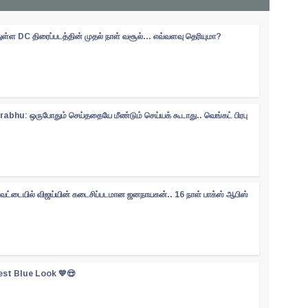
ள்ள DC திரைப்படத்தின் முதல் நாள் வசூல்... எவ்வளவு தெரியுமா?
abhu: ஒருபோதும் செய்ததையே மீண்டும் செய்யக் கூடாது.. வெங்கட் பிரபு
ேட்டையில் விஜய்யின் கடைசிப்படமான ஜனநாயகன்.. 16 நாள் பாக்ஸ் ஆபிஸ்
est Blue Look 💙😍