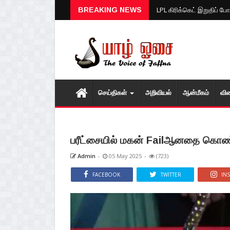
BREAKING NEWS
LPL கிரிக்கெட் இறுதிப் போ
செய்திகள்
அறிவியல்
ஆன்மீகம்
வி
பரீட்சையில் மகன் Failஆனதை கொண்
Admin
-
05 May 2025
-
(723)
FACEBOOK
TWITTER
IN