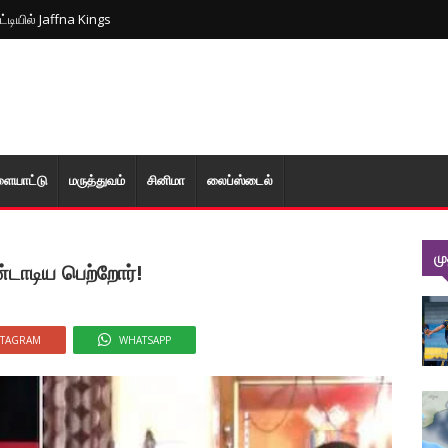
ட்டியில் Jaffna Kings
ளையாட்டு
மரு‌த்துவ‌ம்
சினிமா
லைப்ஸ்டைல்
ம
டாடிய பெற்றோர்!
STAGRAM
WHATSAPP