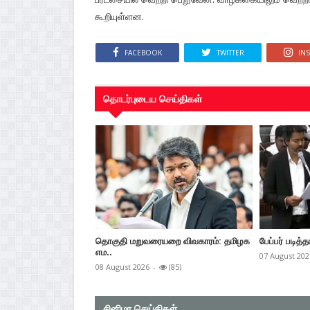
கூறியுள்ளன.
FACEBOOK
TWITTER
IN
தொடர்புடைய செய்திகள்
தொகுதி மறுவரையறை விவகாரம்: தமிழக
பேப்பர் படித்த
எம..
07 August 202
08 August 2026
-
(85)
சினிமா செய்திகள்