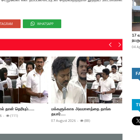
STAGRAM
WHATSAPP
17 
நபருக
04 A
F
T
ால் தான் தெரியும்.....
மக்களுக்காக அவமானத்தை தாங்க
பரஸ்பரம
தயார்....
முதலமைச
6
-
(111)
07 August 2026
-
(88)
05 Augus