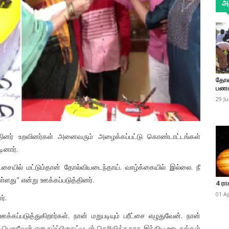
அத
தோண
பணக
29 J
்தினர் உறவினர்கள் அனைவரும் அழைக்கப்பட்டு கொண்டாட்டங்கள்
ினார்.
ரீட்சையில் மட்டும்தான் தோல்வியடைந்தாய். வாழ்க்கையில் இல்லை. நீ
உள்ளது" என்று ஊக்கப்படுத்தினர்.
4 ரா
01 A
்.
கப்படுத்துகிறார்கள். நான் மறுபடியும் பரீட்சை எழுதுவேன். நான்
்றி பெறுவேன் என நம்ப்பிகைட்யுடன் தெரிவித்ததாக இந்திய ஊடகங்கள்