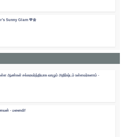
er's Sunny Glam 💛🌼
உள்ள ஆண்கள் சக்கரவர்த்தியாக வாழும் அதிர்ஷ்டம் உள்ளவர்களாம் -
 கணவன் - மனைவி!