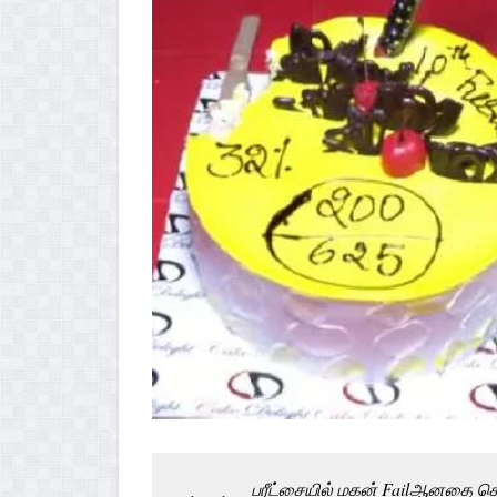
பரீட்சையில் மகன் Failஆனதை க