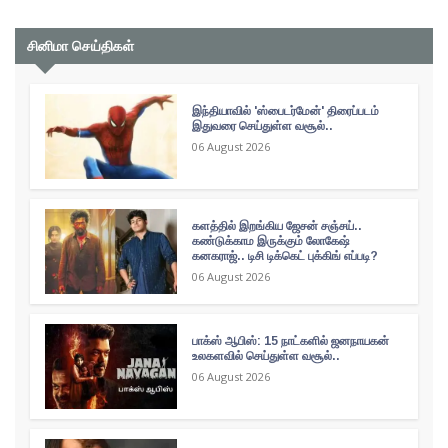
சினிமா செய்திகள்
இந்தியாவில் 'ஸ்பைடர்மேன்' திரைப்படம்
இதுவரை செய்துள்ள வசூல்..
06 August 2026
களத்தில் இறங்கிய ஜேசன் சஞ்சய்..
கண்டுக்காம இருக்கும் லோகேஷ்
கனகராஜ்.. டிசி டிக்கெட் புக்கிங் எப்படி?
06 August 2026
பாக்ஸ் ஆபிஸ்: 15 நாட்களில் ஜனநாயகன்
உலகளவில் செய்துள்ள வசூல்..
06 August 2026