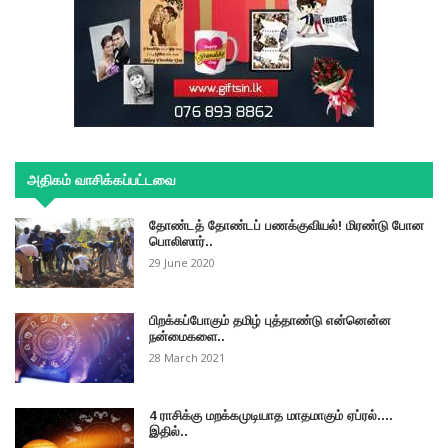
அதிகம் வாசிக்கப்பட்டவை
தோண்டத் தோண்டப் பணக்குவியல்! மிரண்டு போன
பொலிஸார்..
29 June 2020
பிறக்கப்போகும் தமிழ் புத்தாண்டு என்னென்ன
நன்மைகளை..
28 March 2021
4 ராசிக்கு மறக்கமுடியாத மாதமாகும் ஏப்ரல்....
இதில்..