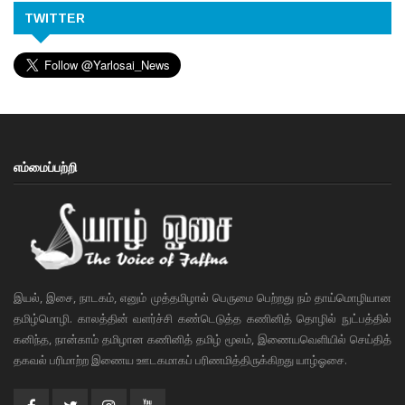
TWITTER
எம்மைப்பற்றி
இயல், இசை, நாடகம், எனும் முத்தமிழால் பெருமை பெற்றது நம் தாய்மொழியான
தமிழ்மொழி. காலத்தின் வளர்ச்சி கண்டெடுத்த கணினித் தொழில் நுட்பத்தில்
கனிந்த, நான்காம் தமிழான கணினித் தமிழ் மூலம், இணையவெளியில் செய்தித்
தகவல் பரிமாற்ற இணைய ஊடகமாகப் பரிணமித்திருக்கிறது யாழ்ஓசை.