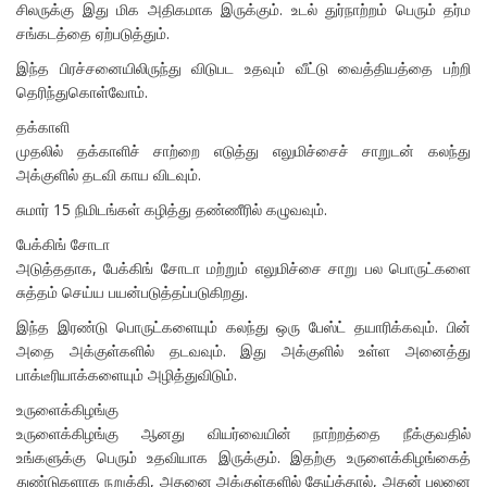
சிலருக்கு இது மிக அதிகமாக இருக்கும். உடல் துர்நாற்றம் பெரும் தர்ம
சங்கடத்தை ஏற்படுத்தும்.
இந்த பிரச்சனையிலிருந்து விடுபட உதவும் வீட்டு வைத்தியத்தை பற்றி
தெரிந்துகொள்வோம்.
தக்காளி
முதலில் தக்காளிச் சாற்றை எடுத்து எலுமிச்சைச் சாறுடன் கலந்து
அக்குளில் தடவி காய விடவும்.
சுமார் 15 நிமிடங்கள் கழித்து தண்ணீரில் கழுவவும்.
பேக்கிங் சோடா
அடுத்ததாக, பேக்கிங் சோடா மற்றும் எலுமிச்சை சாறு பல பொருட்களை
சுத்தம் செய்ய பயன்படுத்தப்படுகிறது.
இந்த இரண்டு பொருட்களையும் கலந்து ஒரு பேஸ்ட் தயாரிக்கவும். பின்
அதை அக்குள்களில் தடவவும். இது அக்குளில் உள்ள அனைத்து
பாக்டீரியாக்களையும் அழித்துவிடும்.
உருளைக்கிழங்கு
உருளைக்கிழங்கு ஆனது வியர்வையின் நாற்றத்தை நீக்குவதில்
உங்களுக்கு பெரும் உதவியாக இருக்கும். இதற்கு உருளைக்கிழங்கைத்
துண்டுகளாக நறுக்கி, அதனை அக்குள்களில் தேய்த்தால், அதன் பலனை