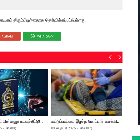
ாயகம் திரும்பியுள்ளதாக தெரிவிக்கப்பட்டுள்ளது.
STAGRAM
WHATSAPP
் மின்னணு கடவுச்சீட்டு!..
கட்டுப்பாட்டை இழந்த மோட்டார் சைக்கி..
வௌியான 
6
-
(80)
09 August 2026
-
(107)
09 Augus