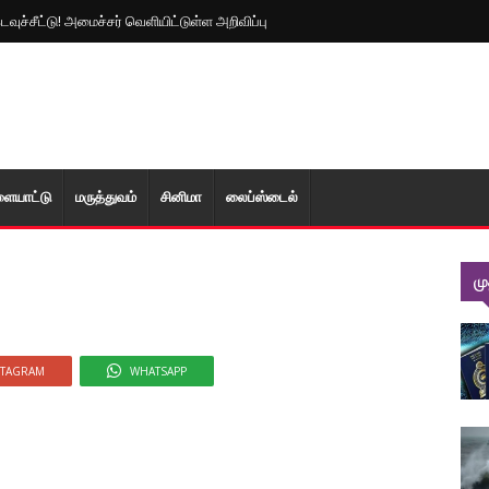
ுச்சீட்டு! அமைச்சர் வெளியிட்டுள்ள அறிவிப்பு
ளையாட்டு
மரு‌த்துவ‌ம்
சினிமா
லைப்ஸ்டைல்
ம
STAGRAM
WHATSAPP