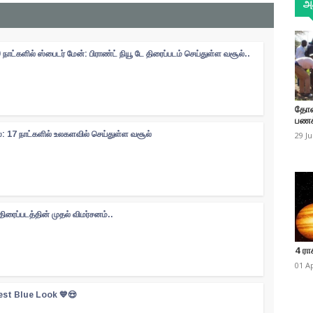
அத
 நாட்களில் ஸ்பைடர் மேன்: பிராண்ட் நியூ டே திரைப்படம் செய்துள்ள வசூல்..
தோண
பணக
: 17 நாட்களில் உலகளவில் செய்துள்ள வசூல்
29 J
' திரைப்படத்தின் முதல் விமர்சனம்..
4 ரா
01 A
est Blue Look 💙😍