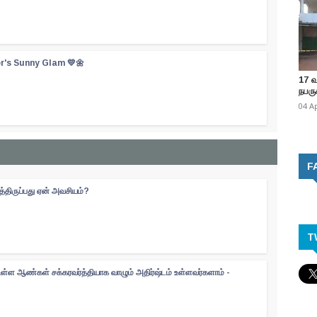
er's Sunny Glam 💛🌼
17 
நபருக
04 A
F
திருப்பது ஏன் அவசியம்?
T
உள்ள ஆண்கள் சக்கரவர்த்தியாக வாழும் அதிர்ஷ்டம் உள்ளவர்களாம் -