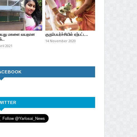
வயது மகளை வயதான
குருபெயர்ச்சியில் ஏற்பட்ட..
்..
14 November 2020
pril 2021
ACEBOOK
WITTER