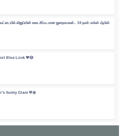
ேட்டையில் விஜய்யின் கடைசிப்படமான ஜனநாயகன்.. 16 நாள் பாக்ஸ் ஆபிஸ்
est Blue Look 💙😍
er's Sunny Glam 💛🌼