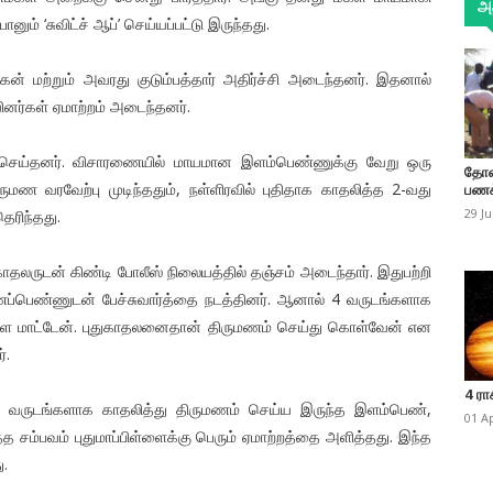
அத
ம் ‘சுவிட்ச் ஆப்’ செய்யப்பட்டு இருந்தது.
 மற்றும் அவரது குடும்பத்தார் அதிர்ச்சி அடைந்தனர். இதனால்
னர்கள் ஏமாற்றம் அடைந்தனர்.
கார் செய்தனர். விசாரணையில் மாயமான இளம்பெண்ணுக்கு வேறு ஒரு
தோண
ிருமண வரவேற்பு முடிந்ததும், நள்ளிரவில் புதிதாக காதலித்த 2-வது
பணக
29 J
தெரிந்தது.
லருடன் கிண்டி போலீஸ் நிலையத்தில் தஞ்சம் அடைந்தார். இதுபற்றி
மணப்பெண்ணுடன் பேச்சுவார்த்தை நடத்தினர். ஆனால் 4 வருடங்களாக
ள மாட்டேன். புதுகாதலனைதான் திருமணம் செய்து கொள்வேன் என
்.
4 ரா
. 4 வருடங்களாக காதலித்து திருமணம் செய்ய இருந்த இளம்பெண்,
01 A
்த சம்பவம் புதுமாப்பிள்ளைக்கு பெரும் ஏமாற்றத்தை அளித்தது. இந்த
ு.