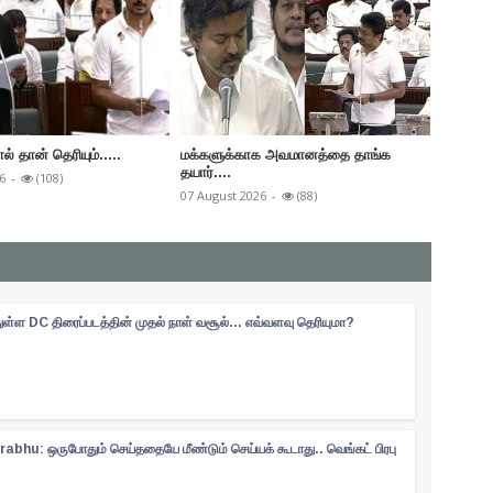
ால் தான் தெரியும்.....
மக்களுக்காக அவமானத்தை தாங்க
பரஸ்பரம
தயார்....
முதலமைச
6
-
(108)
07 August 2026
-
(88)
05 Augus
ள்ள DC திரைப்படத்தின் முதல் நாள் வசூல்... எவ்வளவு தெரியுமா?
abhu: ஒருபோதும் செய்ததையே மீண்டும் செய்யக் கூடாது.. வெங்கட் பிரபு