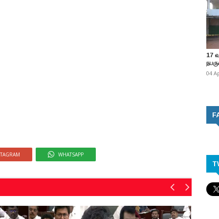
17 
நபருக
04 A
F
STAGRAM
WHATSAPP
T