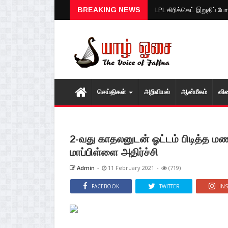
மழை பொழியும் வானம்... சீற
BREAKING NEWS
LPL கிரிக்கெட் இறுதிப் போ
செய்திகள்
அறிவியல்
ஆன்மீகம்
வி
2-வது காதலனுடன் ஓட்டம் பிடித்த ம
மாப்பிள்ளை அதிர்ச்சி
Admin
-
11 February 2021
-
(719)
FACEBOOK
TWITTER
IN