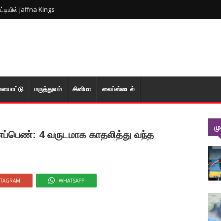
ிப்பாயும் அலைகள்... விடுக்கப்பட்டுள்ள எச்சரிக்கை!
ட்டியில் Jaffna Kings
ளையாட்டு
மரு‌த்துவ‌ம்
சினிமா
லைப்ஸ்டைல்
ம
ணப்பெண்: 4 வருடமாக காதலித்து வந்த
STAGRAM
WHATSAPP