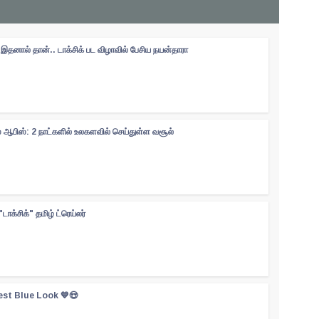
தனால் தான்.. டாக்சிக் பட விழாவில் பேசிய நயன்தாரா
்ஸ் ஆபிஸ்: 2 நாட்களில் உலகளவில் செய்துள்ள வசூல்
"டாக்சிக்" தமிழ் ட்ரெய்லர்
est Blue Look 💙😍