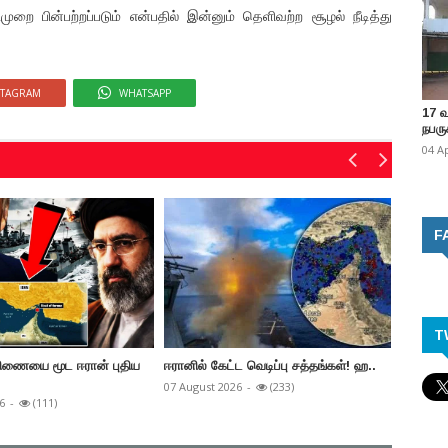
றை பின்பற்றப்படும் என்பதில் இன்னும் தெளிவற்ற சூழல் நீடித்து
STAGRAM
WHATSAPP
17 
நபருக
04 A
F
T
ரிணையை மூட ஈரான் புதிய
ஈரானில் கேட்ட வெடிப்பு சத்தங்கள்! ஹ..
மெட்டா ந
07 August 2026
-
(233)
07 Augus
6
-
(111)