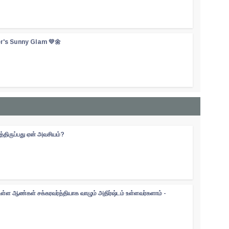
er's Sunny Glam 💛🌼
திருப்பது ஏன் அவசியம்?
உள்ள ஆண்கள் சக்கரவர்த்தியாக வாழும் அதிர்ஷ்டம் உள்ளவர்களாம் -