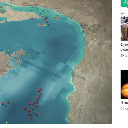
அத
தோண
பணக
29 J
4 ரா
01 A