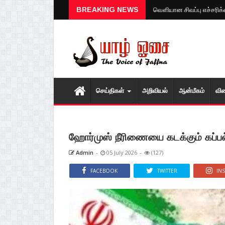
கொட்டித் தீர்க்கப்போகும
BREAKING NEWS
வௌியான சிவப்பு எச்சரிக்
செய்திகள்
அறிவியல்
ஆன்மீகம்
வி
ஹோர்முஸ் நீரிணையை கடக்கும் கப்பல்
Admin
-
05 July 2026
-
(127)
FACEBOOK
TWITTER
IN