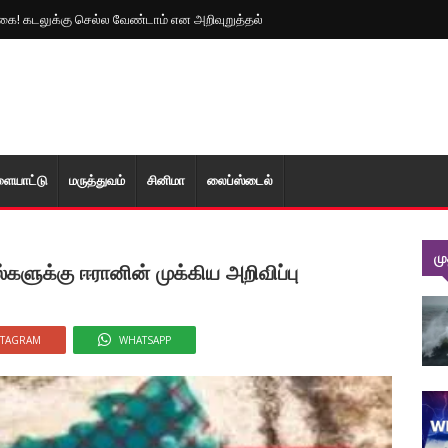
் மழை! மக்களுக்கு வெளியான முன்னெச்சரிக்கை
கை! கடலுக்கு செல்ல வேண்டாம் என அறிவுறுத்தல்
ளையாட்டு
மரு‌த்துவ‌ம்
சினிமா
லைப்ஸ்டைல்
ம
களுக்கு ஈரானின் முக்கிய அறிவிப்பு
STAGRAM
WHATSAPP