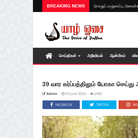
BREAKING NEWS
பொதுப் பாதுகாப்பு அமைச்ச
செய்திகள்
அறிவியல்
ஆன்மீகம்
வி
39 வார கர்ப்பத்திலும் யோகா செய்து
Admin
-
05 June 2026
-
(243)
FACEBOOK
TWITTER
IN