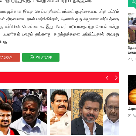
ற்படுத்துகிறதா? என்று கேள்வி எழுப்பி இருந்தனர்.
அத
வைகளுக்காக இதை செய்யாதீர்கள். உங்கள் குழந்தையை பற்றி மட்டும்
், உங்கள் திறமையை நான் மதிக்கிறேன், ஆனால் ஒரு அழகான கர்ப்பத்தை
 ஒரு கர்ப்பிணி பெண்ணாக, இது மிகவும் மரியாதையற்ற செயல் என்று
்று பயனர்கள் பலரும் தங்களது கருத்துக்களை பதிவிட்டதால் அவரது
ியது.
தோண
பணக
STAGRAM
WHATSAPP
29 J
4 ரா
01 A