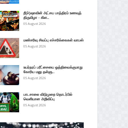
றீ(ச்)ஷாவின் அட்சய பாத்திரம் உணவுத்
திருவிழா - கிள..
05 August 2026
மண்சரிவு சிவப்பு எச்சரிக்கைகள் வாபஸ்
05 August 2026
உயர்தரப் பரீட்சையை ஒத்திவைக்குமாறு
கோரிய மனு தள்ளு..
05 August 2026
பாடசாலை விடுமுறை தொடர்பில்
வெளியான அறிவிப்பு
05 August 2026