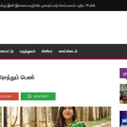
ுக்கு இனி இணையவழியில் முறைப்பாடு செய்யலாம்: புதிய 'Publi..
ளையாட்டு
மரு‌த்துவ‌ம்
சினிமா
லைப்ஸ்டைல்
ம
 அசத்தும் பெண்
STAGRAM
WHATSAPP