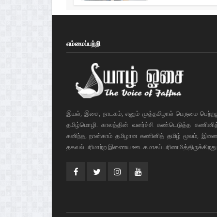
எம்மைப்பற்றி
இயல், இசை, நாடகம், எனும் முத்தமிழால் பெருமை பெற்ற
தமிழ்மொழி. காலத்தின் வளர்ச்சி கண்டெடுத்த கணினித் 
கனிந்த, நான்காம் தமிழான கணினித் தமிழ் மூலம், இண
தகவல் பரிமாற்ற இணைய ஊடகமாகப் பரிணமித்திருக்கிறது