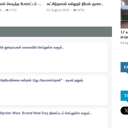
ல் வெடித்த போராட்டம் -..
கட்சித்தாவல் வல்லுநர் நிர்மல் குமார..
CM விஜய
க..
6
-
(113)
02 August 2026
-
(475)
31 July 2
17 
நபருக
04 A
களில் ஜனநாயகன் உலகளவில் செய்துள்ள வசூல்..
F
ெரியவில்லை என்றால் அது அவமானம்தான்" - நடிகர் தனுஷ்
T
ல் Spider-Man: Brand New Day திரைப்படம் செய்துள்ள வசூல்..