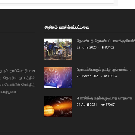
அதிகம் வாசிக்கப்பட்டவை
தோண்டத் தோண்டப் பணக்குவியல்! 
29 June 2020
-
83102
பிறக்கப்போகும் தமிழ் புத்தாண்ட..
து நம் தாய்மொழியான
28 March 2021
-
69804
தொழில் நுட்பத்தில்
ையவெளியில் செய்தித்
 யாழ்ஓசை.
4 ராசிக்கு மறக்கமுடியாத மாதமாக..
01 April 2021
-
67067