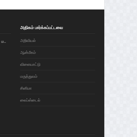
அதிகம் பார்க்கப்பட்டவை
அறிவியல்
ம..
ஆன்மீகம்
விளையாட்டு
மரு‌த்துவ‌ம்
சினிமா
லைப்ஸ்டைல்