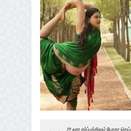
39 வார கர்ப்பத்திலும் யோகா செய