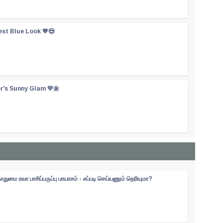
est Blue Look 💙😍
er's Sunny Glam 💛🌼
ுமை ரவா பாசிப்பருப்பு பாயாசம் - எப்படி செய்யணும் தெரியுமா?