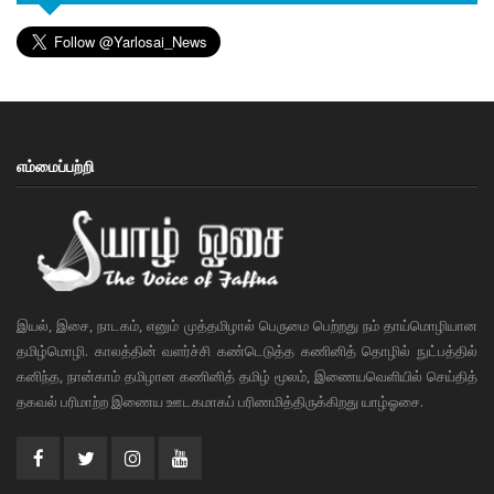
எம்மைப்பற்றி
இயல், இசை, நாடகம், எனும் முத்தமிழால் பெருமை பெற்றது நம் தாய்மொழியான
தமிழ்மொழி. காலத்தின் வளர்ச்சி கண்டெடுத்த கணினித் தொழில் நுட்பத்தில்
கனிந்த, நான்காம் தமிழான கணினித் தமிழ் மூலம், இணையவெளியில் செய்தித்
தகவல் பரிமாற்ற இணைய ஊடகமாகப் பரிணமித்திருக்கிறது யாழ்ஓசை.