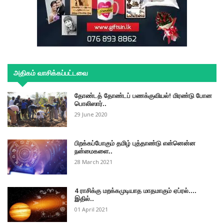
அதிகம் வாசிக்கப்பட்டவை
தோண்டத் தோண்டப் பணக்குவியல்! மிரண்டு போன
பொலிஸார்..
29 June 2020
பிறக்கப்போகும் தமிழ் புத்தாண்டு என்னென்ன
நன்மைகளை..
28 March 2021
4 ராசிக்கு மறக்கமுடியாத மாதமாகும் ஏப்ரல்....
இதில்..
01 April 2021