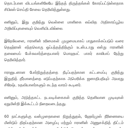
தொடர்பான விடயங்களிலேயே இந்தத் திருத்தங்கள் கோரப்பட்டுள்ளதாக
சிபிஎஸ் செய்தி சேவை தெரிவித்துள்ளது.
எனினும், இது குறித்து வெள்ளை மாளிகை எவ்வித அதிகாரப்பூர்வ
அறிவிப்புகளையும் வௌியிடவில்லை.
இதேவேளை, ஈரானின் உரிமைகள் முழுமையாகப் பாதுகாக்கப்படும் வரை
தெஹ்ரான் எந்தவொரு ஒப்பந்தத்திற்கும் உடன்படாது என்று ஈரானின்
தலைமைப் பேச்சுவார்த்தையாளர் மொஹமட் பாகர் காலிபாப் நேற்று
தெரிவித்தார்.
ஈரானுடனான போர்நிறுத்தத்தை நீடிப்பதற்கான கட்டமைப்பு குறித்து
இறுதித் தீர்மானத்தை எடுப்பதற்காக அமெரிக்க ஜனாதிபதியும் அவரது
சிரேஷ்ட உதவியாளர்களும் கடந்த வாரம் கூடினர்.
எனினும், அடுத்தகட்ட நடவடிக்கைகள் குறித்த தெளிவான முடிவுகள்
ஏதுமின்றி இக்கூட்டம் நிறைவடைந்தது.
60 நாட்களுக்கு வன்முறைகளை நிறுத்துதல், ஹோர்முஸ் நீரிணையை
மீண்டும் திறப்பதற்கான அழைப்பு மற்றும் ஈரானின் அணுசக்தித் திட்டம்