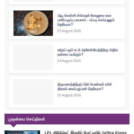
ஆடி வெள்ளி ஸ்பெஷல் கோதுமை ரவா
பாசிப்பருப்பு பாயாசம் - எப்படி செய்யணும்
தெரியுமா?
05 August 2026
எந்தப் பழம் உடல் ஆரோக்கியத்திற்கு அதிக
நன்மை பயக்கும்?
04 August 2026
திருமணத்திற்குப் பின் பெண்கள் உச்சி
திலகம் வைப்பது ஏன் தெரியுமா?
03 August 2026
முதன்மை செய்திகள்
LPL கிரிக்கெட் இறுதிப் போட்டியில் Jaffna Kings