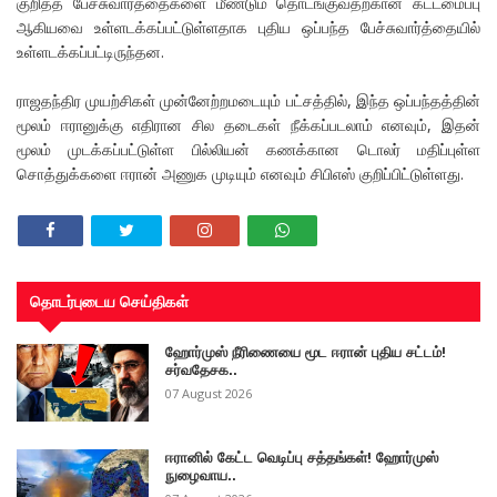
குறித்த பேச்சுவார்த்தைகளை மீண்டும் தொடங்குவதற்கான கட்டமைப்பு
ஆகியவை உள்ளடக்கப்பட்டுள்ளதாக புதிய ஒப்பந்த பேச்சுவார்த்தையில்
உள்ளடக்கப்பட்டிருந்தன.
ராஜதந்திர முயற்சிகள் முன்னேற்றமடையும் பட்சத்தில், இந்த ஒப்பந்தத்தின்
மூலம் ஈரானுக்கு எதிரான சில தடைகள் நீக்கப்படலாம் எனவும், இதன்
மூலம் முடக்கப்பட்டுள்ள பில்லியன் கணக்கான டொலர் மதிப்புள்ள
சொத்துக்களை ஈரான் அணுக முடியும் எனவும் சிபிஎஸ் குறிப்பிட்டுள்ளது.
தொடர்புடைய செய்திகள்
ஹோர்முஸ் நீரிணையை மூட ஈரான் புதிய சட்டம்!
சர்வதேசக..
07 August 2026
ஈரானில் கேட்ட வெடிப்பு சத்தங்கள்! ஹோர்முஸ்
நுழைவாய..