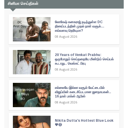
சினிமா செய்திகள்
லோகேஷ் கனகராஜ் நடித்துள்ள DC
திரைப்படத்தின் முதல் நாள் வசூல்...
எவ்வளவு தெரியுமா?
08 August 2026
20 Years of Venkat Prabhu:
ஒருபோதும் செய்ததையே மீண்டும் செய்யக்
கூடாது.. வெங்கட் பிரபு
08 August 2026
எல்லையே இல்லா வசூல் வேட்டையில்
விஜய்யின் கடைசிப்படமான ஜனநாயகன்..
16 நாள் பாக்ஸ் ஆபிஸ்
08 August 2026
Nikita Dutta's Hottest Blue Look
💙😍