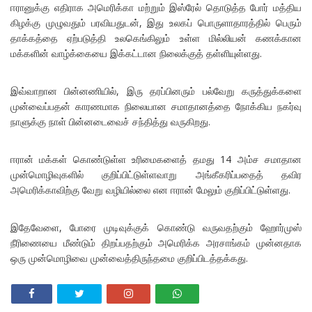
ஈரானுக்கு எதிராக அமெரிக்கா மற்றும் இஸ்ரேல் தொடுத்த போர் மத்திய
கிழக்கு முழுவதும் பரவியதுடன், இது உலகப் பொருளாதாரத்தில் பெரும்
தாக்கத்தை ஏற்படுத்தி உலகெங்கிலும் உள்ள மில்லியன் கணக்கான
மக்களின் வாழ்க்கையை இக்கட்டான நிலைக்குத் தள்ளியுள்ளது.
இவ்வாறான பின்னணியில், இரு தரப்பினரும் பல்வேறு கருத்துக்களை
முன்வைப்பதன் காரணமாக நிலையான சமாதானத்தை நோக்கிய நகர்வு
நாளுக்கு நாள் பின்னடைவைச் சந்தித்து வருகிறது.
ஈரான் மக்கள் கொண்டுள்ள உரிமைகளைத் தமது 14 அம்ச சமாதான
முன்மொழிவுகளில் குறிப்பிட்டுள்ளவாறு அங்கீகரிப்பதைத் தவிர
அமெரிக்காவிற்கு வேறு வழியில்லை என ஈரான் மேலும் குறிப்பிட்டுள்ளது.
இதேவேளை, போரை முடிவுக்குக் கொண்டு வருவதற்கும் ஹோர்முஸ்
நீரிணையை மீண்டும் திறப்பதற்கும் அமெரிக்க அரசாங்கம் முன்னதாக
ஒரு முன்மொழிவை முன்வைத்திருந்தமை குறிப்பிடத்தக்கது.