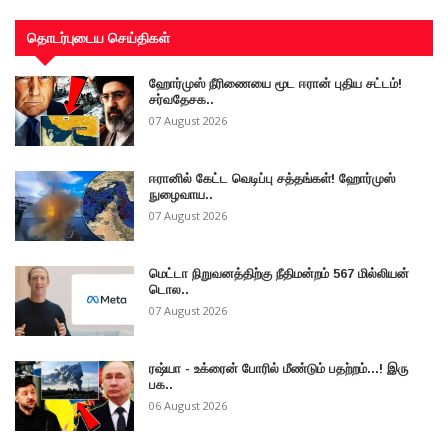
தொடர்புடைய செய்திகள்
ஹோர்முஸ் நீரிணையை மூட ஈரான் புதிய சட்டம்!
சர்வதேசக..
07 August 2026
ஈரானில் கேட்ட வெடிப்பு சத்தங்கள்! ஹோர்முஸ்
நுழைவாய..
07 August 2026
மெட்டா நிறுவனத்திற்கு நீதிமன்றம் 567 மில்லியன்
டொல..
07 August 2026
ரஷ்யா - உக்ரைன் போரில் மீண்டும் பதற்றம்...! இரு
பக..
06 August 2026