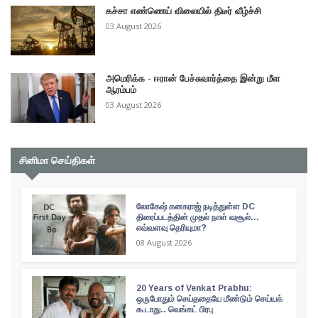
கச்சா எண்ணெய் விலையில் திடீர் வீழ்ச்சி
03 August 2026
அமெரிக்க - ஈரான் பேச்சுவார்த்தை இன்று மீள
ஆரம்பம்
03 August 2026
சினிமா செய்திகள்
லோகேஷ் கனகராஜ் நடித்துள்ள DC
திரைப்படத்தின் முதல் நாள் வசூல்...
எவ்வளவு தெரியுமா?
08 August 2026
20 Years of Venkat Prabhu:
ஒருபோதும் செய்ததையே மீண்டும் செய்யக்
கூடாது.. வெங்கட் பிரபு