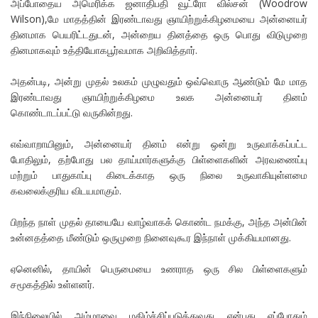
அப்போதைய அமெரிக்க ஜனாதிபதி வூட்ரோ வில்சன் (Woodrow
Wilson),மே மாதத்தின் இரண்டாவது ஞாயிற்றுக்கிழமையை அன்னையர்
தினமாக பெயரிட்டதுடன், அன்றைய தினத்தை ஒரு பொது விடுமுறை
தினமாகவும் உத்தியோகபூர்வமாக அறிவித்தார்.
அதன்படி, அன்று முதல் உலகம் முழுவதும் ஒவ்வொரு ஆண்டும் மே மாத
இரண்டாவது ஞாயிற்றுக்கிழமை உலக அன்னையர் தினம்
கொண்டாடப்பட்டு வருகின்றது.
எவ்வாறாயினும், அன்னையர் தினம் என்று ஒன்று உருவாக்கப்பட்ட
போதிலும், தற்போது பல தாய்மார்களுக்கு பிள்ளைகளின் அரவணைப்பு
மற்றும் பாதுகாப்பு கிடைக்காத ஒரு நிலை உருவாகியுள்ளமை
கவலைக்குரிய விடயமாகும்.
பிறந்த நாள் முதல் தாயையே வாழ்வாகக் கொண்ட நமக்கு, அந்த அன்பின்
உன்னதத்தை மீண்டும் ஒருமுறை நினைவுகூர இந்நாள் முக்கியமானது.
ஏனெனில், தாயின் பெருமையை உணராத ஒரு சில பிள்ளைகளும்
சமூகத்தில் உள்ளனர்.
இந்நிலையில் அம்மாவை மகிழ்ச்சிப்படுத்துவது என்பது எப்போதும்