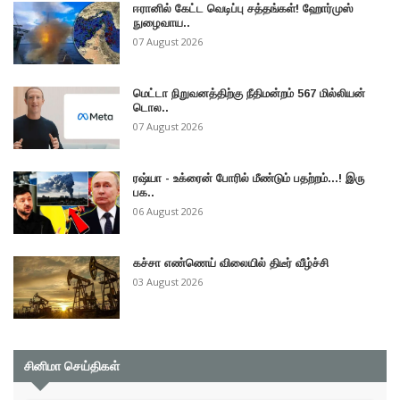
ஈரானில் கேட்ட வெடிப்பு சத்தங்கள்! ஹோர்முஸ்
நுழைவாய..
07 August 2026
மெட்டா நிறுவனத்திற்கு நீதிமன்றம் 567 மில்லியன்
டொல..
07 August 2026
ரஷ்யா - உக்ரைன் போரில் மீண்டும் பதற்றம்...! இரு
பக..
06 August 2026
கச்சா எண்ணெய் விலையில் திடீர் வீழ்ச்சி
03 August 2026
சினிமா செய்திகள்