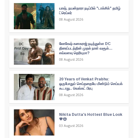
யாஷ், நயன்தாரா நடிப்பில் "டாக்சிக்" தமிழ்
ட்ரெய்லர்
08 August 2026
லோகேஷ் கனகராஜ் நடித்துள்ள DC
திரைப்படத்தின் முதல் நாள் வசூல்...
எவ்வளவு தெரியுமா?
08 August 2026
20 Years of Venkat Prabhu:
ஒருபோதும் செய்ததையே மீண்டும் செய்யக்
கூடாது.. வெங்கட் பிரபு
08 August 2026
Nikita Dutta's Hottest Blue Look
💙😍
03 August 2026