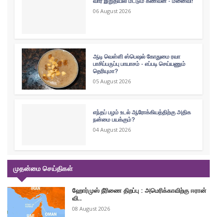
வார இறுதியில் மட்டும் கணவன் - மனைவி!
06 August 2026
ஆடி வெள்ளி ஸ்பெஷல் கோதுமை ரவா
பாசிப்பருப்பு பாயாசம் - எப்படி செய்யணும்
தெரியுமா?
05 August 2026
எந்தப் பழம் உடல் ஆரோக்கியத்திற்கு அதிக
நன்மை பயக்கும்?
04 August 2026
முதன்மை செய்திகள்
ஹோர்முஸ் நீரிணை திறப்பு : அமெரிக்காவிற்கு ஈரான்
வி..
08 August 2026