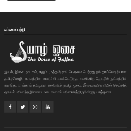
எம்மைப்பற்றி
இயல், இசை, நாடகம், எனும் முத்தமிழால் பெருமை பெற்றது நம் தாய்மொழியான
தமிழ்மொழி. காலத்தின் வளர்ச்சி கண்டெடுத்த கணினித் தொழில் நுட்பத்தில்
கனிந்த, நான்காம் தமிழான கணினித் தமிழ் மூலம், இணையவெளியில் செய்தித்
தகவல் பரிமாற்ற இணைய ஊடகமாகப் பரிணமித்திருக்கிறது யாழ்ஓசை.