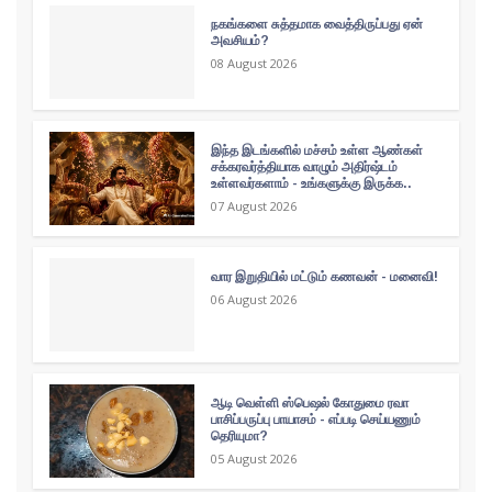
நகங்களை சுத்தமாக வைத்திருப்பது ஏன்
அவசியம்?
08 August 2026
இந்த இடங்களில் மச்சம் உள்ள ஆண்கள்
சக்கரவர்த்தியாக வாழும் அதிர்ஷ்டம்
உள்ளவர்களாம் - உங்களுக்கு இருக்க..
07 August 2026
வார இறுதியில் மட்டும் கணவன் - மனைவி!
06 August 2026
ஆடி வெள்ளி ஸ்பெஷல் கோதுமை ரவா
பாசிப்பருப்பு பாயாசம் - எப்படி செய்யணும்
தெரியுமா?
05 August 2026