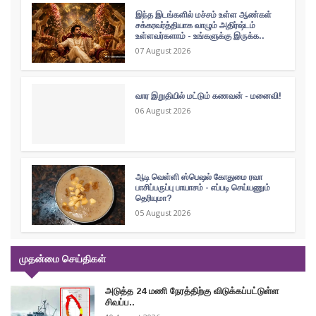
இந்த இடங்களில் மச்சம் உள்ள ஆண்கள்
சக்கரவர்த்தியாக வாழும் அதிர்ஷ்டம்
உள்ளவர்களாம் - உங்களுக்கு இருக்க..
07 August 2026
வார இறுதியில் மட்டும் கணவன் - மனைவி!
06 August 2026
ஆடி வெள்ளி ஸ்பெஷல் கோதுமை ரவா
பாசிப்பருப்பு பாயாசம் - எப்படி செய்யணும்
தெரியுமா?
05 August 2026
முதன்மை செய்திகள்
அடுத்த 24 மணி நேரத்திற்கு விடுக்கப்பட்டுள்ள
சிவப்ப..