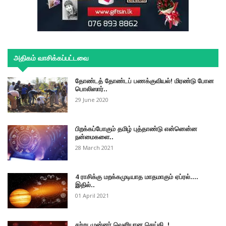
அதிகம் வாசிக்கப்பட்டவை
தோண்டத் தோண்டப் பணக்குவியல்! மிரண்டு போன
பொலிஸார்..
29 June 2020
பிறக்கப்போகும் தமிழ் புத்தாண்டு என்னென்ன
நன்மைகளை..
28 March 2021
4 ராசிக்கு மறக்கமுடியாத மாதமாகும் ஏப்ரல்....
இதில்..
01 April 2021
சற்று முன்னர் வெளியான செய்தி..!