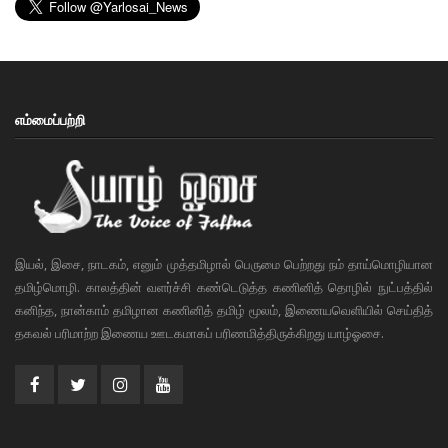
எம்மைப்பற்றி
இயல், இசை, நாடகம், எனும் முத்தமிழால் பெருமை பெற்றது நம் தாய்மொழியான
தமிழ்மொழி. காலத்தின் வளர்ச்சி கண்டெடுத்த கணினித் தொழில் நுட்பத்தில்
கனிந்த, நான்காம் தமிழான கணினித் தமிழ் மூலம், இணையவெளியில் செய்தித்
தகவல் பரிமாற்ற இணைய ஊடகமாகப் பரிணமித்திருக்கிறது யாழ்ஓசை.