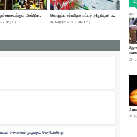
அத
ைச்சாலைக்குள் மீண்டும்..
கொழும்பு சர்வதேச பட்டத் திருவிழா! ப..
மறு அறி
6
-
(90)
06 August 2026
-
(125)
06 Augus
தோண
பணக
29 J
்
4 ரா
01 A
வம்பர் 6-ல் உலகம் முழுவதும் வெளியாகிறது!