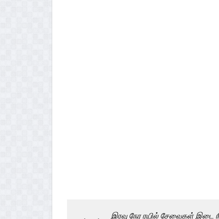
இரவு நேர ரயில் சேவைகள் இடை நி