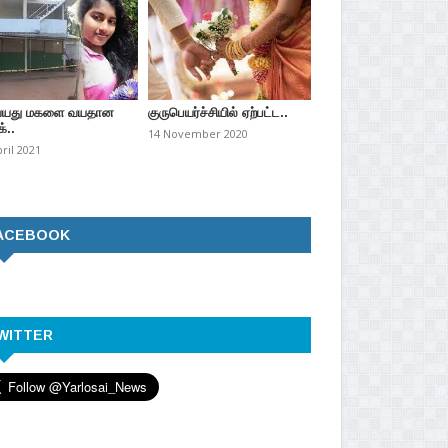
வயது மகளை வயதான
குருபெயர்ச்சியில் ஏற்பட்ட..
்..
14 November 2020
pril 2021
ACEBOOK
WITTER