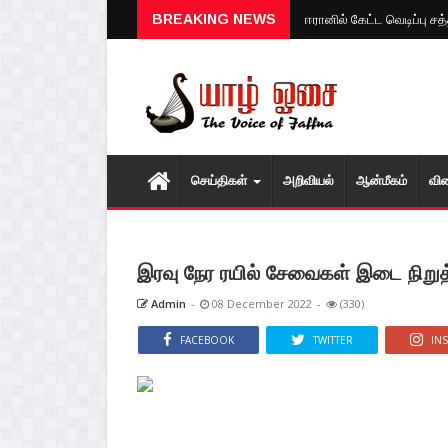
BREAKING NEWS
ஈரானில் கேட்ட வெடிப்பு ச
செய்திகள்
அறிவியல்
ஆன்மீகம்
வி
இரவு நேர ரயில் சேவைகள் இடை நிறுத
Admin
-
08 December 2022
-
(330)
FACEBOOK
TWITTER
IN