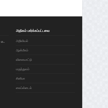
அதிகம் பார்க்கப்பட்டவை
அறிவியல்
ம..
ஆன்மீகம்
விளையாட்டு
மரு‌த்துவ‌ம்
சினிமா
லைப்ஸ்டைல்