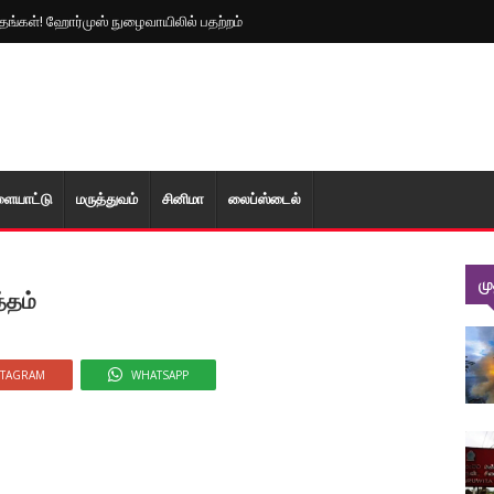
த்தங்கள்! ஹோர்முஸ் நுழைவாயிலில் பதற்றம்
ளையாட்டு
மரு‌த்துவ‌ம்
சினிமா
லைப்ஸ்டைல்
ம
்தம்
STAGRAM
WHATSAPP