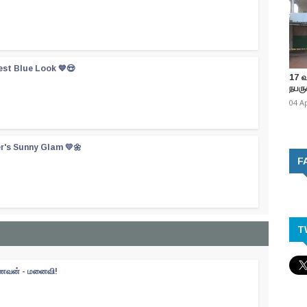
est Blue Look 💙😍
17 
நபருக
04 A
er's Sunny Glam 💛🌼
F
T
 கணவன் - மனைவி!