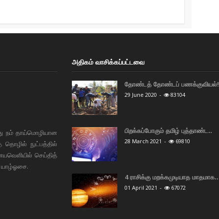
அதிகம் வாசிக்கப்பட்டவை
தோண்டத் தோண்டப் பணக்குவியல்! 
29 June 2020
-
83104
பிறக்கப்போகும் தமிழ் புத்தாண்ட..
து நம் தாய்மொழியான
28 March 2021
-
69810
தொழில் நுட்பத்தில்
ையவெளியில் செய்தித்
 யாழ்ஓசை.
4 ராசிக்கு மறக்கமுடியாத மாதமாக..
01 April 2021
-
67072