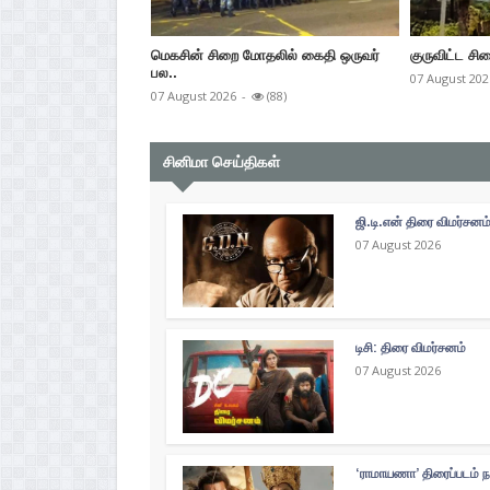
மெகசின் சிறை மோதலில் கைதி ஒருவர்
குருவிட்ட சிற
பல..
07 August 202
07 August 2026
-
(88)
சினிமா செய்திகள்
ஜி.டி.என் திரை விமர்சனம
07 August 2026
டிசி: திரை விமர்சனம்
07 August 2026
‘ராமாயணா’ திரைப்படம் ந