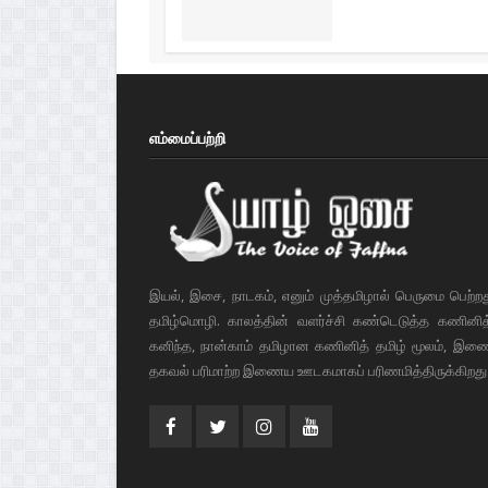
எம்மைப்பற்றி
இயல், இசை, நாடகம், எனும் முத்தமிழால் பெருமை பெற்ற
தமிழ்மொழி. காலத்தின் வளர்ச்சி கண்டெடுத்த கணினித் 
கனிந்த, நான்காம் தமிழான கணினித் தமிழ் மூலம், இண
தகவல் பரிமாற்ற இணைய ஊடகமாகப் பரிணமித்திருக்கிறது