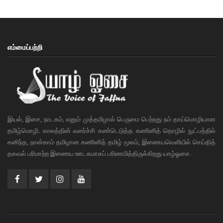
எம்மைப்பற்றி
இயல், இசை, நாடகம், எனும் முத்தமிழால் பெருமை பெற்றது நம் தாய்மொழியான
தமிழ்மொழி. காலத்தின் வளர்ச்சி கண்டெடுத்த கணினித் தொழில் நுட்பத்தில்
கனிந்த, நான்காம் தமிழான கணினித் தமிழ் மூலம், இணையவெளியில் செய்தித்
தகவல் பரிமாற்ற இணைய ஊடகமாகப் பரிணமித்திருக்கிறது யாழ்ஓசை.