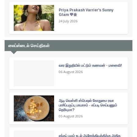
Priya Prakash Varrier's Sunny
Glam 💛🌼
24 July 2026
லைப்ஸ்டைல் செய்திகள்
வார இறுதியில் மட்டும் கணவன் - மனைவி!
06 August 2026
ஆடி வெள்ளி ஸ்பெஷல் கோதுமை ரவா
பாசிப்பருப்பு பாயாசம் - எப்படி செய்யணும்
தெரியுமா?
05 August 2026
எந்தப் பழம் உடல் ஆரோக்கியத்திற்கு அதிக