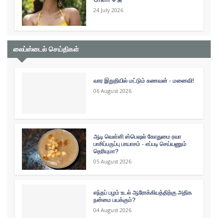
24 July 2026
லைப்ஸ்டைல் செய்திகள்
வார இறுதியில் மட்டும் கணவன் - மனைவி!
06 August 2026
ஆடி வெள்ளி ஸ்பெஷல் கோதுமை ரவா
பாசிப்பருப்பு பாயாசம் - எப்படி செய்யணும்
தெரியுமா?
05 August 2026
எந்தப் பழம் உடல் ஆரோக்கியத்திற்கு அதிக
நன்மை பயக்கும்?
04 August 2026