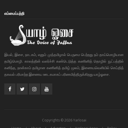
எம்மைப்பற்றி
இயல், இசை, நாடகம், எனும் முத்தமிழால் பெருமை பெற்றது நம் தாய்மொழியான
தமிழ்மொழி. காலத்தின் வளர்ச்சி கண்டெடுத்த கணினித் தொழில் நுட்பத்தில்
கனிந்த, நான்காம் தமிழான கணினித் தமிழ் மூலம், இணையவெளியில் செய்தித்
தகவல் பரிமாற்ற இணைய ஊடகமாகப் பரிணமித்திருக்கிறது யாழ்ஓசை.
Copyrights © 2026 Yarlosai