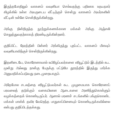
இருந்தபோதிலும் வாகனம் வவுனியா செல்வதற்கு பதிலாக உதயநகர்
கிழக்கில் உள்ள அவருடைய வீட்டிற்குச் சென்று வாகனம் அவர்களின்
வீட்டின் உள்ளே சென்றிருக்கின்றது.
அங்கு நின்றிருந்த நூற்றுக்கணக்கான மக்கள் அங்கு அஞ்சலி
செலுத்துவதற்காகத் திரண்டிருக்கின்றனர்.
குறிப்பிட்ட நேரத்தின் பின்னர் அங்கிருந்து புறப்பட்ட வாகனம் மீளவும்
வவுனியாவிற்குச் சென்றிருக்கின்றது.
இதனிடையே, கொரோனாவால் உயிரிழப்பவர்களை எரியூட்டும் இடத்தில் கூட
மூன்று அல்லது நான்கு பேருக்கு மட்டுமே தூரத்தில் இருந்து பார்க்க
அனுமதிக்கப்படுவது நடைமுறையாகும்.
அதேபோல சடலத்தை எரியூட்டுபவர்கள் கூட முழுமையாக கொரோனாப்
பரவலைத் தடுக்கும் வகையிலான ஆடைகளை அணிந்துகொள்ளும்
வழக்கத்தைக் கொண்டிருப்பர். ஆனால் மரணச் சடங்களில் பங்குகொண்ட
மக்கள் மாஸ்க் தவிர வேறெந்த பாதுகாப்பினையும் கொண்டிருக்கவில்லை
என்பது குறிப்பிடத்தக்கது.