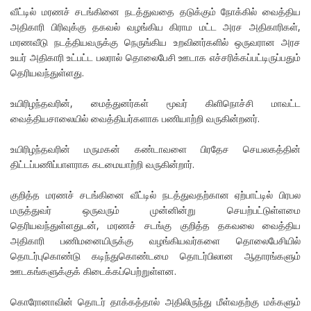
வீட்டில் மரணச் சடங்கினை நடத்துவதை தடுக்கும் நோக்கில் வைத்திய
அதிகாரி பிரிவுக்கு தகவல் வழங்கிய கிராம மட்ட அரச அதிகாரிகள்,
மரணவீடு நடத்தியவருக்கு நெருங்கிய உறவினர்களில் ஒருவரான அரச
உயர் அதிகாரி உட்பட்ட பலரால் தொலைபேசி ஊடாக எச்சரிக்கப்பட்டிருப்பதும்
தெரியவந்துள்ளது.
உயிரிழந்தவரின், மைத்துனர்கள் மூவர் கிளிநொச்சி மாவட்ட
வைத்தியசாலையில் வைத்தியர்களாக பணியாற்றி வருகின்றனர்.
உயிரிழந்தவரின் மருமகன் கண்டாவளை பிரதேச செயலகத்தின்
திட்டப்பணிப்பாளராக கடமையாற்றி வருகின்றார்.
குறித்த மரணச் சடங்கினை வீட்டில் நடத்துவதற்கான ஏற்பாட்டில் பிரபல
மருத்துவர் ஒருவரும் முன்னின்று செயற்பட்டுள்ளமை
தெரியவந்துள்ளதுடன், மரணச் சடங்கு குறித்த தகவலை வைத்திய
அதிகாரி பணிமனையிருக்கு வழங்கியவர்களை தொலைபேசியில்
தொடர்புகொண்டு கடிந்துகொண்டமை தொடர்பிலான ஆதாரங்களும்
ஊடகங்களுக்குக் கிடைக்கப்பெற்றுள்ளன.
கொரோனாவின் தொடர் தாக்கத்தால் அதிலிருந்து மீள்வதற்கு மக்களும்