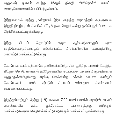
அலுவலர் ஒருவர் கடந்த 16ஆம் திகதி கிளிநொச்சி மாவட்ட
வைத்தியசாலையில் உயிரிழந்துள்ளார்.
இந்நிலையில் நேற்று முன்தினம் இரவு குறித்த கிராமத்தில் அவருடைய
இறுதி நிகழ்வுகள் அவரின் வீட்டில் நடைபெறும் என்று ஒலிபெருக்கி ஊடாக
அறிவிக்கப்பட்டிருக்கின்றது.
இந்த விடயம் தொடர்பில் சமூக ஆர்வலர்களாலும் அரச
உத்தியோகத்தர்களாலும் சம்பந்தப்பட்ட அதிகாரிகளின் கவனத்திற்கு
கொண்டு செல்லப்பட்டுள்ளது.
கொரோனாவால் ஏற்கனவே தனிமைப்படுத்துள்ள குறித்த மரணம் நிகழ்ந்த
வீட்டில், கொரோனாவால் உயிரிழந்தவரின் சடலத்தை மக்கள் அஞ்சலிக்காக
அனுமதிக்கின்றபோது அங்கு செல்கின்ற மக்கள் ஊடாக மீண்டும்
கொரோனாப் பரவல் ஏற்படும் அபாயம் உள்ளதாக அவர்களால்
சுட்டிக்காட்டப்பட்டது.
இருந்தபோதிலும் நேற்று (19) காலை 7.00 மணியளவில் அவரின் சடலம்
வவுனியாவில் உள்ள பூந்தோட்டம் மயானத்திற்கு எடுத்துச்
செல்லப்படுவதாக தெரிவிக்கப்பட்டு எடுத்துச் செல்லப்பட்டிருக்கின்றது.