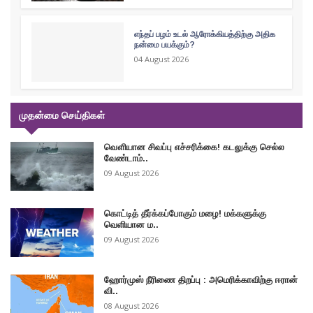
எந்தப் பழம் உடல் ஆரோக்கியத்திற்கு அதிக
நன்மை பயக்கும்?
04 August 2026
முதன்மை செய்திகள்
வௌியான சிவப்பு எச்சரிக்கை! கடலுக்கு செல்ல
வேண்டாம்..
09 August 2026
கொட்டித் தீர்க்கப்போகும் மழை! மக்களுக்கு
வெளியான ம..
09 August 2026
ஹோர்முஸ் நீரிணை திறப்பு : அமெரிக்காவிற்கு ஈரான்
வி..
08 August 2026