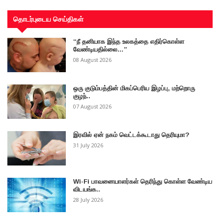
தொடர்புடைய செய்திகள்
“நீ தனியாக இந்த உலகத்தை எதிர்கொள்ள
வேண்டியதில்லை…”
08 August 2026
ஒரு குடும்பத்தின் மிகப்பெரிய இழப்பு, மற்றொரு
குழந்..
07 August 2026
இரவில் ஏன் நகம் வெட்டக்கூடாது தெரியுமா?
31 July 2026
Wi-Fi பாவனையாளர்கள் தெரிந்து கொள்ள வேண்டிய
விடயங்க..
28 July 2026