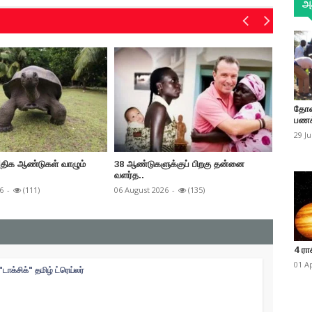
அத
தோண
பணக
29 J
திக ஆண்டுகள் வாழும்
38 ஆண்டுகளுக்குப் பிறகு தன்னை
யானைகள்
வளர்த..
இ..
6
-
(111)
06 August 2026
-
(135)
31 July 2
4 ரா
01 A
"டாக்சிக்" தமிழ் ட்ரெய்லர்