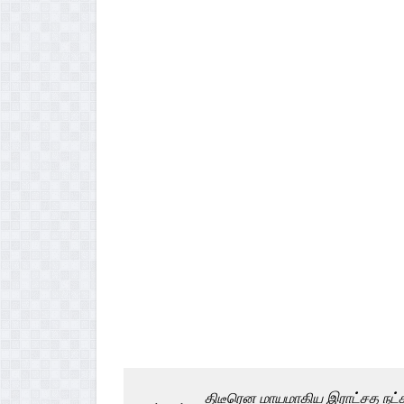
திடீரென மாயமாகிய இராட்சத நட்ச