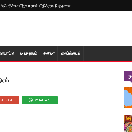
: அமெரிக்காவிற்கு ஈரான் விதிக்கும் நிபந்தனை
ளையாட்டு
மரு‌த்துவ‌ம்
சினிமா
லைப்ஸ்டைல்
ம
ிரம்
STAGRAM
WHATSAPP