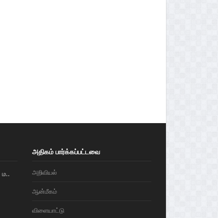
அதிகம் பார்க்கப்பட்டவை
அறிவியல்
ம..
ஆன்மீகம்
விளையாட்டு