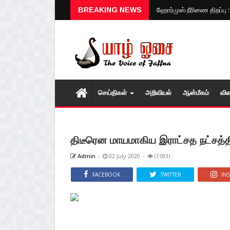
BREAKING NEWS
ஹோர்முஸ் நீரிணை திறப்பு 
செய்திகள்
அறிவியல்
ஆன்மீகம்
வி
திடீரென மாயமாகிய இராட்சத நட்சத்த
Admin
-
02 July 2020
-
(1593)
FACEBOOK
TWITTER
IN