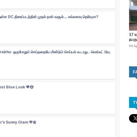
ள்ள DC திரைப்படத்தின் முதல் நாள் வசூல்... எவ்வளவு தெரியுமா?
17 
நபருக
04 A
abhu: ஒருபோதும் செய்ததையே மீண்டும் செய்யக் கூடாது.. வெங்கட் பிரபு
F
est Blue Look 💙😍
T
er's Sunny Glam 💛🌼