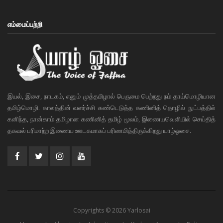
எம்மைப்பற்றி
இயல், இசை, நாடகம், எனும் முத்தமிழால் பெருமை பெற்றது நம் தாய்மொழியான
தமிழ்மொழி. காலத்தின் வளர்ச்சி கண்டெடுத்த கணினித் தொழில் நுட்பத்தில்
கனிந்த, நான்காம் தமிழான கணினித் தமிழ் மூலம், இணையவெளியில் செய்தித்
தகவல் பரிமாற்ற இணைய ஊடகமாகப் பரிணமித்திருக்கிறது யாழ்ஓசை.
Copyrights © 2026 Yarlosai