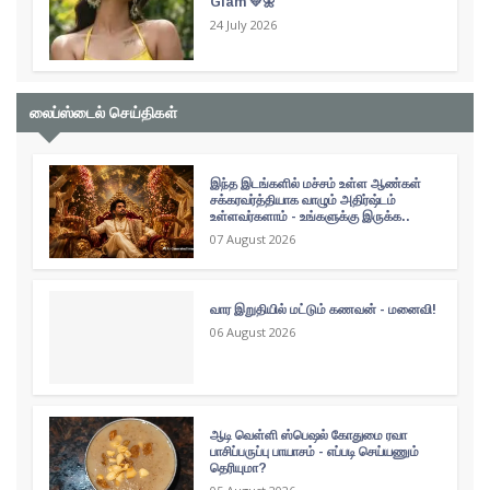
Glam 💛🌼
24 July 2026
லைப்ஸ்டைல் செய்திகள்
இந்த இடங்களில் மச்சம் உள்ள ஆண்கள்
சக்கரவர்த்தியாக வாழும் அதிர்ஷ்டம்
உள்ளவர்களாம் - உங்களுக்கு இருக்க..
07 August 2026
வார இறுதியில் மட்டும் கணவன் - மனைவி!
06 August 2026
ஆடி வெள்ளி ஸ்பெஷல் கோதுமை ரவா
பாசிப்பருப்பு பாயாசம் - எப்படி செய்யணும்
தெரியுமா?