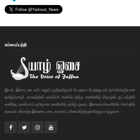
எம்மைப்பற்றி
இயல், இசை, நாடகம், எனும் முத்தமிழால் பெருமை பெற்றது நம் தாய்மொழியான
தமிழ்மொழி. காலத்தின் வளர்ச்சி கண்டெடுத்த கணினித் தொழில் நுட்பத்தில்
கனிந்த, நான்காம் தமிழான கணினித் தமிழ் மூலம், இணையவெளியில் செய்தித்
தகவல் பரிமாற்ற இணைய ஊடகமாகப் பரிணமித்திருக்கிறது யாழ்ஓசை.