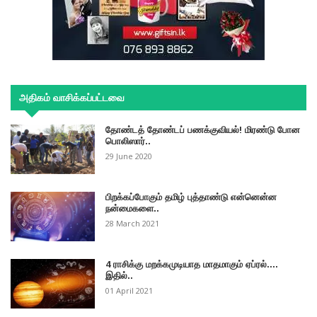
அதிகம் வாசிக்கப்பட்டவை
தோண்டத் தோண்டப் பணக்குவியல்! மிரண்டு போன
பொலிஸார்..
29 June 2020
பிறக்கப்போகும் தமிழ் புத்தாண்டு என்னென்ன
நன்மைகளை..
28 March 2021
4 ராசிக்கு மறக்கமுடியாத மாதமாகும் ஏப்ரல்....
இதில்..
01 April 2021