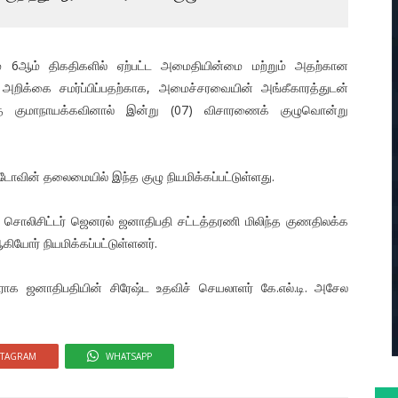
ும் 6ஆம் திகதிகளில் ஏற்பட்ட அமைதியின்மை மற்றும் அதற்கான
றிக்கை சமர்ப்பிப்பதற்காக, அமைச்சரவையின் அங்கீகாரத்துடன்
த் குமாநாயக்கவினால் இன்று (07) விசாரணைக் குழுவொன்று
ண்டோவின் தலைமையில் இந்த குழு நியமிக்கப்பட்டுள்ளது.
சொலிசிட்டர் ஜெனரல் ஜனாதிபதி சட்டத்தரணி மிலிந்த குணதிலக்க
யோர் நியமிக்கப்பட்டுள்ளனர்.
ாக ஜனாதிபதியின் சிரேஷ்ட உதவிச் செயலாளர் கே.எல்.டி. அசேல
STAGRAM
WHATSAPP