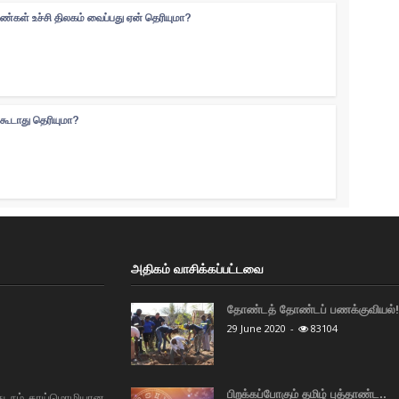
ெண்கள் உச்சி திலகம் வைப்பது ஏன் தெரியுமா?
்கூடாது தெரியுமா?
அதிகம் வாசிக்கப்பட்டவை
தோண்டத் தோண்டப் பணக்குவியல்! 
29 June 2020
-
83104
பிறக்கப்போகும் தமிழ் புத்தாண்ட..
து நம் தாய்மொழியான