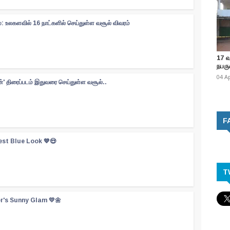
: உலகளவில் 16 நாட்களில் செய்துள்ள வசூல் விவரம்
17 
நபருக
04 A
ன்' திரைப்படம் இதுவரை செய்துள்ள வசூல்..
F
est Blue Look 💙😍
T
er's Sunny Glam 💛🌼