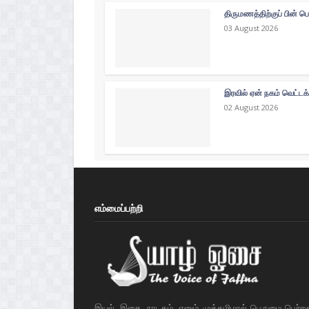
திருமணத்திற்குப் பின் ப
03 August 2026
இரவில் ஏன் நகம் வெட்டக
02 August 2026
எம்மைப்பற்றி
இயல், இசை, நாடகம், எனும் முத்தமிழால் பெருமை பெற்ற