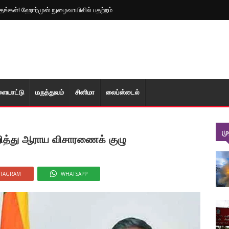
த்தங்கள்! ஹோர்முஸ் நுழைவாயிலில் பதற்றம்
ளையாட்டு
மரு‌த்துவ‌ம்
சினிமா
லைப்ஸ்டைல்
ம
ுறித்து ஆராய விசாரணைக் குழு
STAGRAM
WHATSAPP