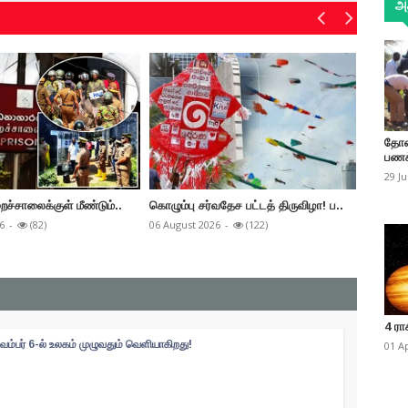
அத
தோண
பணக
29 J
ைச்சாலைக்குள் மீண்டும்..
கொழும்பு சர்வதேச பட்டத் திருவிழா! ப..
மறு அறி
6
-
(82)
06 August 2026
-
(122)
06 Augus
4 ரா
வம்பர் 6-ல் உலகம் முழுவதும் வெளியாகிறது!
01 A