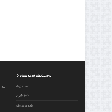
அதிகம் பார்க்கப்பட்டவை
அறிவியல்
ம..
ஆன்மீகம்
விளையாட்டு