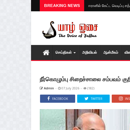
BREAKING NEWS
ஈரானில் கேட்ட வெடிப்பு ச
செய்திகள்
அறிவியல்
ஆன்மீகம்
வி
நீர்கொழும்பு சிறைச்சாலை சம்பவம் க
Admin
-
07 July 2026
-
(182)
FACEBOOK
TWITTER
IN