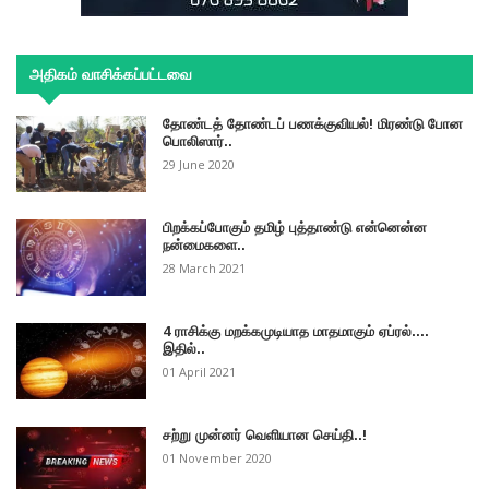
அதிகம் வாசிக்கப்பட்டவை
தோண்டத் தோண்டப் பணக்குவியல்! மிரண்டு போன
பொலிஸார்..
29 June 2020
பிறக்கப்போகும் தமிழ் புத்தாண்டு என்னென்ன
நன்மைகளை..
28 March 2021
4 ராசிக்கு மறக்கமுடியாத மாதமாகும் ஏப்ரல்....
இதில்..
01 April 2021
சற்று முன்னர் வெளியான செய்தி..!
01 November 2020