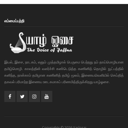
எம்மைப்பற்றி
இயல், இசை, நாடகம், எனும் முத்தமிழால் பெருமை பெற்றது நம் தாய்மொழியான
தமிழ்மொழி. காலத்தின் வளர்ச்சி கண்டெடுத்த கணினித் தொழில் நுட்பத்தில்
கனிந்த, நான்காம் தமிழான கணினித் தமிழ் மூலம், இணையவெளியில் செய்தித்
தகவல் பரிமாற்ற இணைய ஊடகமாகப் பரிணமித்திருக்கிறது யாழ்ஓசை.
Copyrights © 2026 Yarlosai