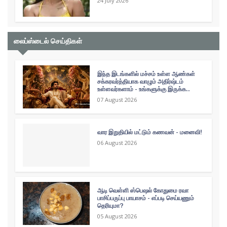
24 July 2026
லைப்ஸ்டைல் செய்திகள்
இந்த இடங்களில் மச்சம் உள்ள ஆண்கள்
சக்கரவர்த்தியாக வாழும் அதிர்ஷ்டம்
உள்ளவர்களாம் - உங்களுக்கு இருக்க..
07 August 2026
வார இறுதியில் மட்டும் கணவன் - மனைவி!
06 August 2026
ஆடி வெள்ளி ஸ்பெஷல் கோதுமை ரவா
பாசிப்பருப்பு பாயாசம் - எப்படி செய்யணும்
தெரியுமா?
05 August 2026