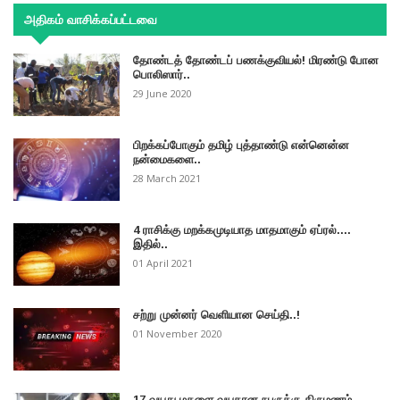
அதிகம் வாசிக்கப்பட்டவை
தோண்டத் தோண்டப் பணக்குவியல்! மிரண்டு போன
பொலிஸார்..
29 June 2020
பிறக்கப்போகும் தமிழ் புத்தாண்டு என்னென்ன
நன்மைகளை..
28 March 2021
4 ராசிக்கு மறக்கமுடியாத மாதமாகும் ஏப்ரல்....
இதில்..
01 April 2021
சற்று முன்னர் வெளியான செய்தி..!
01 November 2020
17 வயது மகளை வயதான நபருக்கு திருமணம்