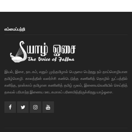
எம்மைப்பற்றி
இயல், இசை, நாடகம், எனும் முத்தமிழால் பெருமை பெற்றது நம் தாய்மொழியான
தமிழ்மொழி. காலத்தின் வளர்ச்சி கண்டெடுத்த கணினித் தொழில் நுட்பத்தில்
கனிந்த, நான்காம் தமிழான கணினித் தமிழ் மூலம், இணையவெளியில் செய்தித்
தகவல் பரிமாற்ற இணைய ஊடகமாகப் பரிணமித்திருக்கிறது யாழ்ஓசை.