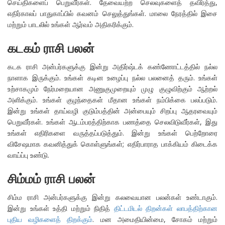
செய்திகளைப் பெறுவீர்கள். தேவையற்ற செலவுகளைத் தவிர்த்து,
எதிர்காலப் பாதுகாப்பில் கவனம் செலுத்துங்கள். மாலை நேரத்தில் இசை
மற்றும் பாடலில் உங்கள் ஆர்வம் அதிகரிக்கும்.
கடகம் ராசி பலன்
கடக ராசி அன்பர்களுக்கு இன்று அதிர்ஷ்டக் கண்ணோட்டத்தில் நல்ல
நாளாக இருக்கும். உங்கள் கடின உழைப்பு நல்ல பலனைத் தரும். உங்கள்
உற்சாகமும் நேர்மறையான அணுகுமுறையும் முழு குழுவிற்கும் ஆற்றல்
அளிக்கும். உங்கள் குழந்தைகள் மீதான உங்கள் நம்பிக்கை பலப்படும்.
இன்று உங்கள் தாய்வழி குடும்பத்தின் அன்பையும் சிறப்பு ஆதரவையும்
பெறுவீர்கள். உங்கள் ஆடம்பரத்திற்காக பணத்தை செலவிடுவீர்கள், இது
உங்கள் எதிரிகளை வருத்தப்படுத்தும். இன்று உங்கள் பெற்றோரை
விசேஷமாக கவனித்துக் கொள்ளுங்கள்; எதிர்பாராத பாக்கியம் கிடைக்க
வாய்ப்பு உண்டு.
சிம்மம் ராசி பலன்
சிம்ம ராசி அன்பர்களுக்கு இன்று கலவையான பலன்கள் உண்டாகும்.
இன்று உங்கள் உத்தி மற்றும் நிதித்
திட்டமிடல் திறன்கள் லாபத்திற்கான
புதிய வழிகளைத் திறக்கும்
. மன அமைதியின்மை, சோகம் மற்றும்