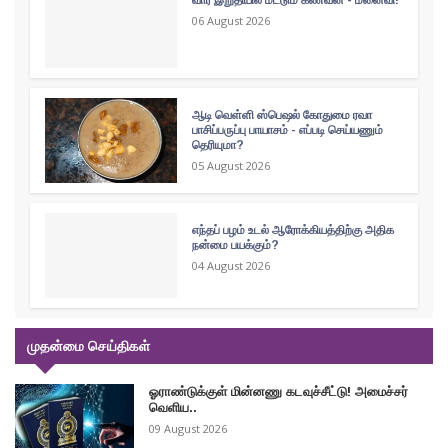
06 August 2026
ஆடி வெள்ளி ஸ்பெஷல் கோதுமை ரவா
பாசிப்பருப்பு பாயாசம் - எப்படி செய்யணும்
தெரியுமா?
05 August 2026
எந்தப் பழம் உடல் ஆரோக்கியத்திற்கு அதிக
நன்மை பயக்கும்?
04 August 2026
முதன்மை செய்திகள்
ஓராண்டுக்குள் மின்னணு கடவுச்சீட்டு! அமைச்சர்
வெளிய..
09 August 2026