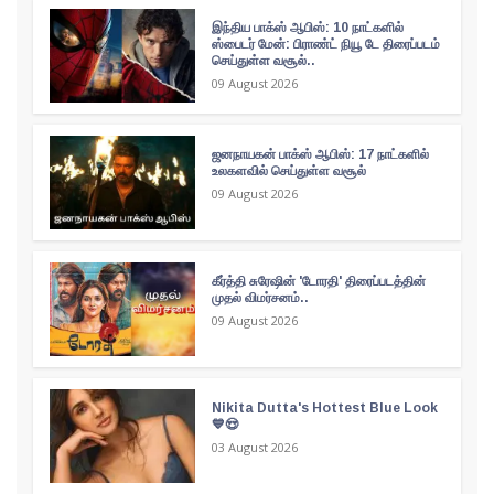
இந்திய பாக்ஸ் ஆபிஸ்: 10 நாட்களில்
ஸ்பைடர் மேன்: பிராண்ட் நியூ டே திரைப்படம்
செய்துள்ள வசூல்..
09 August 2026
ஜனநாயகன் பாக்ஸ் ஆபிஸ்: 17 நாட்களில்
உலகளவில் செய்துள்ள வசூல்
09 August 2026
கீர்த்தி சுரேஷின் 'டோரதி' திரைப்படத்தின்
முதல் விமர்சனம்..
09 August 2026
Nikita Dutta's Hottest Blue Look
💙😍
03 August 2026