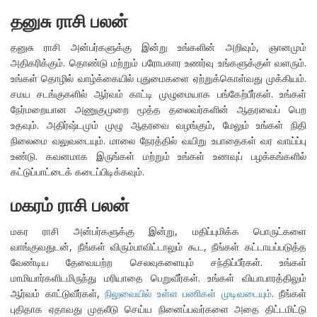
தனுசு ராசி பலன்
தனுசு ராசி அன்பர்களுக்கு இன்று உங்களின் அறிவும், ஞானமும்
அதிகரிக்கும். தொண்டு மற்றும் பரோபகார உணர்வு உங்களுக்குள் வளரும்.
உங்கள் தொழில் வாழ்க்கையில் புதுமைகளை ஏற்றுக்கொள்வது முக்கியம்.
சமய சடங்குகளில் ஆர்வம் காட்டி முழுமையாக பங்கேற்பீர்கள். உங்கள்
நேர்மறையான அணுகுமுறை மூத்த தலைவர்களின் ஆதரவைப் பெற
உதவும். அதிர்ஷ்டமும் முழு ஆதரவை வழங்கும், மேலும் உங்கள் நிதி
நிலைமை வலுவடையும். மாலை நேரத்தில் வயிறு உபாதைகள் வர வாய்ப்பு
உண்டு. கவனமாக இருங்கள் மற்றும் உங்கள் உணவுப் பழக்கங்களில்
கட்டுப்பாட்டைக் கடைப்பிடிக்கவும்.
மகரம் ராசி பலன்
மகர ராசி அன்பர்களுக்கு இன்று, மதிப்புமிக்க பொருட்களை
வாங்குவதுடன், நீங்கள் விரும்பாவிட்டாலும் கூட, நீங்கள் கட்டாயப்படுத்த
வேண்டிய தேவையற்ற செலவுகளையும் சந்திப்பீர்கள். உங்கள்
மாமியார்களிடமிருந்து மரியாதை பெறுவீர்கள். உங்கள் வியாபாரத்திலும்
ஆர்வம் காட்டுவீர்கள்,
நிலுவையில் உள்ள பணிகள் முடிவடையும்
. நீங்கள்
புதிதாக ஏதாவது முதலீடு செய்ய நினைப்பவர்களை அதை திட்டமிட்டு