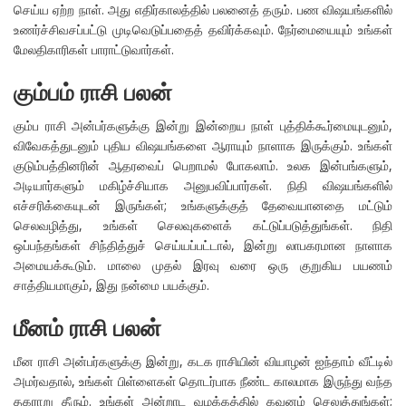
செய்ய ஏற்ற நாள். அது எதிர்காலத்தில் பலனைத் தரும். பண விஷயங்களில்
உணர்ச்சிவசப்பட்டு முடிவெடுப்பதைத் தவிர்க்கவும். நேர்மையையும் உங்கள்
மேலதிகாரிகள் பாராட்டுவார்கள்.
கும்பம் ராசி பலன்
கும்ப ராசி அன்பர்களுக்கு இன்று இன்றைய நாள் புத்திக்கூர்மையுடனும்,
விவேகத்துடனும் புதிய விஷயங்களை ஆராயும் நாளாக இருக்கும். உங்கள்
குடும்பத்தினரின் ஆதரவைப் பெறாமல் போகலாம். உலக இன்பங்களும்,
அடியார்களும் மகிழ்ச்சியாக அனுபவிப்பார்கள். நிதி விஷயங்களில்
எச்சரிக்கையுடன் இருங்கள்; உங்களுக்குத் தேவையானதை மட்டும்
செலவழித்து, உங்கள் செலவுகளைக் கட்டுப்படுத்துங்கள். நிதி
ஒப்பந்தங்கள் சிந்தித்துச் செய்யப்பட்டால், இன்று லாபகரமான நாளாக
அமையக்கூடும். மாலை முதல் இரவு வரை ஒரு குறுகிய பயணம்
சாத்தியமாகும், இது நன்மை பயக்கும்.
மீனம் ராசி பலன்
மீன ராசி அன்பர்களுக்கு இன்று, கடக ராசியின் வியாழன் ஐந்தாம் வீட்டில்
அமர்வதால், உங்கள் பிள்ளைகள் தொடர்பாக நீண்ட காலமாக இருந்து வந்த
தகராறு தீரும். உங்கள் அன்றாட வழக்கத்தில் கவனம் செலுத்துங்கள்;