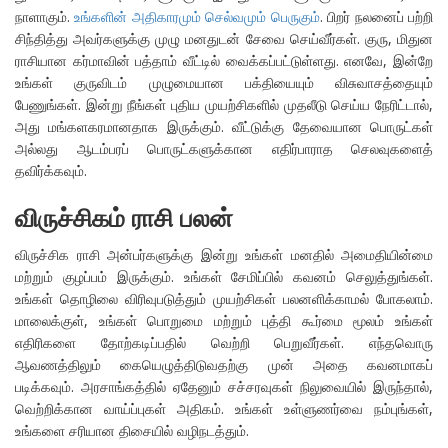
நாளாகும்.
உங்களின் அதிகாரமும் செல்வமும் பெருகும்
. பிறர் நலனைப் பற்றி
சிந்தித்து அவர்களுக்கு முழு மனதுடன் சேவை செய்வீர்கள். குரு, மிதுன
ராசியான கர்மாவின் பத்தாம் வீட்டில் வைக்கப்பட்டுள்ளது. எனவே, இன்றே
உங்கள் குருவிடம் முழுமையான பக்தியையும் விசுவாசத்தையும்
பேணுங்கள். இன்று நீங்கள் புதிய முயற்சிகளில் முதலீடு செய்ய நேரிட்டால்,
அது மங்களகரமானதாக இருக்கும். வீட்டுக்கு தேவையான பொருட்கள்
அல்லது ஆடம்பரப் பொருட்களுக்கான எதிர்பாராத செலவுகளைத்
தவிர்க்கவும்.
விருச்சிகம் ராசி பலன்
விருச்சிக ராசி அன்பர்களுக்கு இன்று உங்கள் மனதில் அமைதியின்மை
மற்றும் குழப்பம் இருக்கும். உங்கள் சேமிப்பில் கவனம் செலுத்துங்கள்.
உங்கள் தொழிலை விரிவுபடுத்தும் முயற்சிகள் பலனளிக்காமல் போகலாம்.
மாலைக்குள், உங்கள் பொறுமை மற்றும் புத்தி கூர்மை மூலம் உங்கள்
எதிரிகளை தோற்கடிப்பதில் வெற்றி பெறுவீர்கள். எந்தவொரு
ஆவணத்திலும் கையெழுத்திடுவதற்கு முன் அதை கவனமாகப்
படிக்கவும். அரசாங்கத்தில் ஏதேனும் சச்சரவுகள் நிலுவையில் இருந்தால்,
வெற்றிக்கான வாய்ப்புகள் அதிகம். உங்கள் உள்ளுணர்வை நம்புங்கள்,
உங்களை சரியான திசையில் வழிநடத்தும்.