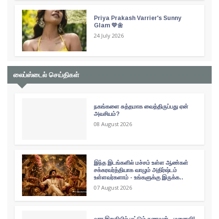
Priya Prakash Varrier's Sunny
Glam 💛🌼
24 July 2026
லைப்ஸ்டைல் செய்திகள்
நகங்களை சுத்தமாக வைத்திருப்பது ஏன்
அவசியம்?
08 August 2026
இந்த இடங்களில் மச்சம் உள்ள ஆண்கள்
சக்கரவர்த்தியாக வாழும் அதிர்ஷ்டம்
உள்ளவர்களாம் - உங்களுக்கு இருக்க..
07 August 2026
வார இறுதியில் மட்டும் கணவன் - மனைவி!