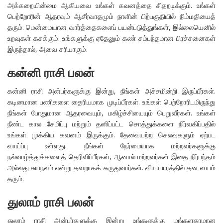
அக்கறையின்மை ஆகியவை உங்கள் கவனத்தை சிதறடிக்கும். உங்கள்
பெற்றோரின் ஆதரவும் ஆசீர்வாதமும் நாளின் பிற்பகுதியில் நிம்மதியைத்
தரும். மென்மையான வார்த்தைகளைப் பயன்படுத்துங்கள், இல்லையெனில்
உறவுகள் கசக்கும். உங்களுக்கு ஏதேனும் கண் சம்பந்தமான பிரச்சனைகள்
இருந்தால், அவை சரியாகும்.
கன்னி ராசி பலன்
கன்னி ராசி அன்பர்களுக்கு இன்று, நீங்கள் அச்சமின்றி இருப்பீர்கள்.
கடினமான பணிகளை தைரியமாக முடிப்பீர்கள். உங்கள் பெற்றோரிடமிருந்து
நீங்கள் போதுமான ஆதரவையும், மகிழ்ச்சியையும் பெறுவீர்கள். உங்கள்
நீண்ட கால சேமிப்பு மற்றும் தனிப்பட்ட சொத்துக்களை நிர்வகிப்பதில்
உங்கள் முக்கிய கவனம் இருக்கும். தேவையற்ற செலவுகளும் ஏற்பட
வாய்ப்பு உள்ளது. நீங்கள் நேர்மையாக மற்றவர்களுக்கு
நல்வாழ்த்துக்களைத் தெரிவிப்பீர்கள், ஆனால் மற்றவர்கள் இதை நிர்பந்தம்
அல்லது சுயநலம் என்று தவறாகக் கருதுவார்கள். வியாபாரத்தில் தன லாபம்
தரும்.
துலாம் ராசி பலன்
துலாம் ராசி அன்பர்களுக்கு இன்று உங்களுக்கு மங்களகரமான