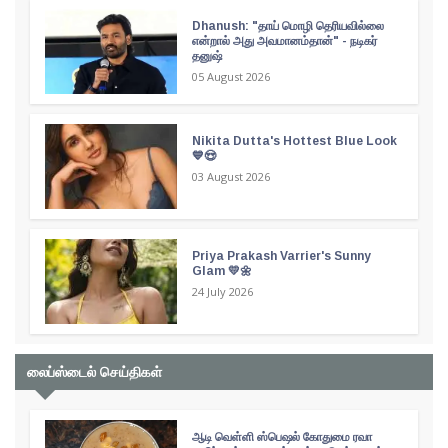
Dhanush: "தாய் மொழி தெரியவில்லை
என்றால் அது அவமானம்தான்" - நடிகர்
தனுஷ்
05 August 2026
Nikita Dutta's Hottest Blue Look
💙😍
03 August 2026
Priya Prakash Varrier's Sunny
Glam 💛🌼
24 July 2026
லைப்ஸ்டைல் செய்திகள்
ஆடி வெள்ளி ஸ்பெஷல் கோதுமை ரவா