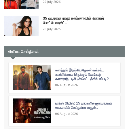
29 July 2026
35 வயதான ராஷி கண்ணாவின் கிளாமர்
போட்டோஷூட்..
28 July 2026
சினிமா செய்திகள்
களத்தில் இறங்கிய ஜேசன் சஞ்சய்..
கண்டுக்காம இருக்கும் லோகேஷ்
கனகராஜ்.. டிசி டிக்கெட் புக்கிங் எப்படி?
06 August 2026
பாக்ஸ் ஆபிஸ்: 15 நாட்களில் ஜனநாயகன்
உலகளவில் செய்துள்ள வசூல்..
06 August 2026