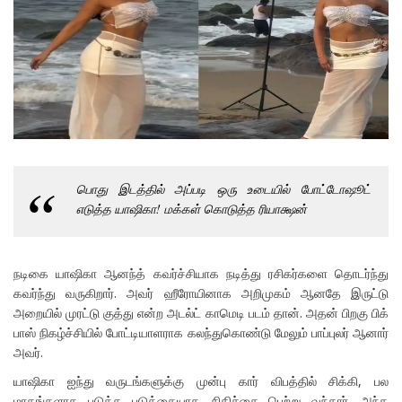
பொது இடத்தில் அப்படி ஒரு உடையில் போட்டோஷூட்
எடுத்த யாஷிகா! மக்கள் கொடுத்த ரியாக்ஷன்
நடிகை யாஷிகா ஆனந்த் கவர்ச்சியாக நடித்து ரசிகர்களை தொடர்ந்து
கவர்ந்து வருகிறார். அவர் ஹீரோயினாக அறிமுகம் ஆனதே இருட்டு
அறையில் முரட்டு குத்து என்ற அடல்ட் காமெடி படம் தான். அதன் பிறகு பிக்
பாஸ் நிகழ்ச்சியில் போட்டியாளராக கலந்துகொண்டு மேலும் பாப்புலர் ஆனார்
அவர்.
யாஷிகா ஐந்து வருடங்களுக்கு முன்பு கார் விபத்தில் சிக்கி, பல
மாதங்களாக படுத்த படுக்கையாக சிகிச்சை பெற்று வந்தார். அந்த