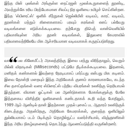
இந்த மின் புலங்கள் அங்குள்ள நைட்ரஜன் மூலக்கூறுகளைத் தூண்டி,
அவற்றுக்கே உரிய பிரத்யேகமான சிவப்பு நிற ஒளியை உமிழச் செய்கின்றன.
இந்த 'ஸ்பிரைட்ஸ்' ஒளிக் கீற்றுகள் ஜெல்லிமீன் வடிவம், காரட் வடிவம்,
தூண்கள் மற்றும் கிளைகளாகப் பரவும் கரங்கள் எனப் பல்வேறு
வடிவங்களை எடுக்கக்கூடியவை. தற்போது திபெத் வான்வெளியில்
பதிவாகியுள்ள அரிய தூண் வடிவங்கள், இதுவரை கேமராவில்
பதிவானவற்றிலேயே மிக ஆச்சரியமான வடிவமாகக் கருதப்படுகிறது.
வானில் பல கிலோமீட்டர் அகலத்திற்கு இவை பரந்து விரிந்தாலும், வெறும்
மில்லி விநாடிகள் (Milliseconds) மட்டுமே நீடிக்கக்கூடியவை. இதனால்,
மனிதக் கண்களால் இவற்றை நேரடியாகப் பார்ப்பது என்பது மிக கடினம்.
இவை தோன்றி மறையும் இந்த அதிவேகக் குணம் காரணமாகவே, கடந்த
சில தசாப்தங்கள் வரை ஸ்பிரைட்ஸ் பற்றிய விபரங்கள் உலகிற்கு தெரியாமல்
இருந்தன. விமான ஓட்டிகள் பல ஆண்டுகளாக மேகங்களுக்கு மேலே
இத்தகைய விசித்திர ஒளிகளைக் கண்டதாகக் கூறி வந்த போதிலும்,
1989 ஆம் ஆண்டில் தான் இதற்கான முதல் புகைப் பட ஆதாரம் உலகிற்குக்
கிடைத்தது. அதன்பிறகு, அதிவேக கேமராக்கள், குறைந்த ஒளியிலும்
துல்லியமாகப் படம் பிடிக்கும் தொழில்நுட்ப வளர்ச்சியால், விஞ்ஞானிகள்
இந்த அரிய நிகழ்வுகளைத் தொடர்ந்து ஆவணப்படுத்தி வருகின்றனர்.