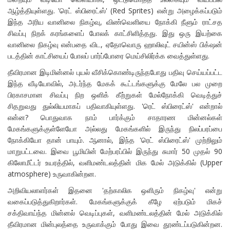
ஆழ்த்தியுள்ளது. 'ரெட் ஸ்பிரைட்ஸ்' (Red Sprites) என்று அழைக்கப்படும்
இந்த அரிய வானிலை நிகழ்வு, விண்வெளியை நோக்கி நீளும் ராட்சத
சிவப்பு நிறக் கரங்களைப் போலக் காட்சிளித்தது. இது ஒரு இயற்கை
வானிலை நிகழ்வு என்பதை விட, ஏதோவொரு ஹாலிவுட் சயின்ஸ் பிக்‌ஷன்
படத்தின் காட்சியைப் போலப் பார்ப்போரை மெய்சிலிர்க்க வைத்துள்ளது.
தீவிரமான இடிமின்னல் புயல் வீசிக்கொண்டிருந்தபோது பதிவு செய்யப்பட்ட
இந்த வீடியோவில், அடர்ந்த மேகக் கூட்டங்களுக்கு மேலே பல முறை
பிரகாசமான சிவப்பு நிற ஒளிக் கீற்றுகள் மேல்நோக்கி வெடித்துச்
சிதறுவது துல்லியமாகப் பதிவாகியுள்ளது. 'ரெட் ஸ்பிரைட்ஸ்' என்றால்
என்ன? பொதுவாக நாம் பார்க்கும் சாதாரண மின்னல்கள்
மேகங்களுக்குள்ளேயோ அல்லது மேகங்களில் இருந்து நிலப்பரப்பை
நோக்கியோ தான் பாயும். ஆனால், இந்த 'ரெட் ஸ்பிரைட்ஸ்' முற்றிலும்
மாறுபட்டவை. இவை பூமியின் மேற்பரப்பில் இருந்து சுமார் 50 முதல் 90
கிலோமீட்டர் உயரத்தில், வளிமண்டலத்தின் மிக மேல் அடுக்கில் (Upper
atmosphere) உருவாகின்றன.
அறிவியலாளர்கள் இதனை 'தற்காலிக ஒளிரும் நிகழ்வு' என்று
வகைப்படுத்துகிறார்கள். மேகங்களுக்குக் கீழே ஏற்படும் மிகச்
சக்திவாய்ந்த மின்னல் வெடிப்புகள், வளிமண்டலத்தின் மேல் அடுக்கில்
தீவிரமான மின்புலத்தை உருவாக்கும் போது இவை தூண்டப்படுகின்றன.