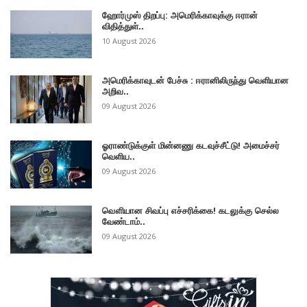
ஹோர்முஸ் திறப்பு: அமெரிக்காவுக்கு ஈரான்
விதித்துள்..
10 August 2026
அமெரிக்காவுடன் பேச்சு : ஈரானிலிருந்து வெளியான
அறிவ..
09 August 2026
ஓராண்டுக்குள் மின்னணு கடவுச்சீட்டு! அமைச்சர்
வெளிய..
09 August 2026
வௌியான சிவப்பு எச்சரிக்கை! கடலுக்கு செல்ல
வேண்டாம்..
09 August 2026