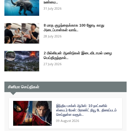
உண்மை..
31 July 2026
8 மாத குழந்தைக்காக 100 ஜோடி காது
அடைப்பான்கள் வாங்..
28 July 2026
2 மில்லியன் ஆண்டுகள் இடைவிடாமல் மழை
பெய்திருந்தால்..
27 July 2026
சினிமா செய்திகள்
இந்திய பாக்ஸ் ஆபிஸ்: 10 நாட்களில்
ஸ்பைடர் மேன்: பிராண்ட் நியூ டே திரைப்படம்
செய்துள்ள வசூல்..
09 August 2026