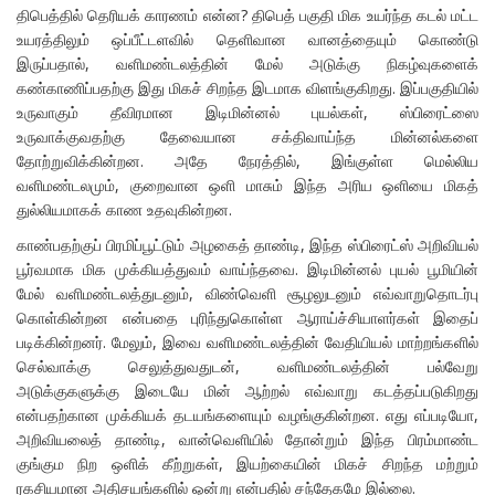
திபெத்தில் தெரியக் காரணம் என்ன? திபெத் பகுதி மிக உயர்ந்த கடல் மட்ட
உயரத்திலும் ஒப்பீட்டளவில் தெளிவான வானத்தையும் கொண்டு
இருப்பதால், வளிமண்டலத்தின் மேல் அடுக்கு நிகழ்வுகளைக்
கண்காணிப்பதற்கு இது மிகச் சிறந்த இடமாக விளங்குகிறது. இப்பகுதியில்
உருவாகும் தீவிரமான இடிமின்னல் புயல்கள், ஸ்பிரைட்ஸை
உருவாக்குவதற்கு தேவையான சக்திவாய்ந்த மின்னல்களை
தோற்றுவிக்கின்றன. அதே நேரத்தில், இங்குள்ள மெல்லிய
வளிமண்டலமும், குறைவான ஒளி மாசும் இந்த அரிய ஒளியை மிகத்
துல்லியமாகக் காண உதவுகின்றன.
காண்பதற்குப் பிரமிப்பூட்டும் அழகைத் தாண்டி, இந்த ஸ்பிரைட்ஸ் அறிவியல்
பூர்வமாக மிக முக்கியத்துவம் வாய்ந்தவை. இடிமின்னல் புயல் பூமியின்
மேல் வளிமண்டலத்துடனும், விண்வெளி சூழலுடனும் எவ்வாறுதொடர்பு
கொள்கின்றன என்பதை புரிந்துகொள்ள ஆராய்ச்சியாளர்கள் இதைப்
படிக்கின்றனர். மேலும், இவை வளிமண்டலத்தின் வேதியியல் மாற்றங்களில்
செல்வாக்கு செலுத்துவதுடன், வளிமண்டலத்தின் பல்வேறு
அடுக்குகளுக்கு இடையே மின் ஆற்றல் எவ்வாறு கடத்தப்படுகிறது
என்பதற்கான முக்கியக் தடயங்களையும் வழங்குகின்றன. எது எப்படியோ,
அறிவியலைத் தாண்டி, வான்வெளியில் தோன்றும் இந்த பிரம்மாண்ட
குங்கும நிற ஒளிக் கீற்றுகள், இயற்கையின் மிகச் சிறந்த மற்றும்
ரகசியமான அதிசயங்களில் ஒன்று என்பதில் சந்தேகமே இல்லை.