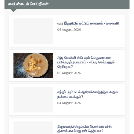
லைப்ஸ்டைல் செய்திகள்
வார இறுதியில் மட்டும் கணவன் - மனைவி!
06 August 2026
ஆடி வெள்ளி ஸ்பெஷல் கோதுமை ரவா
பாசிப்பருப்பு பாயாசம் - எப்படி செய்யணும்
தெரியுமா?
05 August 2026
எந்தப் பழம் உடல் ஆரோக்கியத்திற்கு அதிக
நன்மை பயக்கும்?
04 August 2026
திருமணத்திற்குப் பின் பெண்கள் உச்சி
திலகம் வைப்பது ஏன் தெரியுமா?