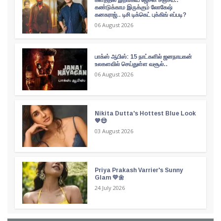
களத்தில் இறங்கிய ஜேசன் சஞ்சய்..
கண்டுக்காம இருக்கும் லோகேஷ்
கனகராஜ்.. டிசி டிக்கெட் புக்கிங் எப்படி?
06 August 2026
பாக்ஸ் ஆபிஸ்: 15 நாட்களில் ஜனநாயகன்
உலகளவில் செய்துள்ள வசூல்..
06 August 2026
Nikita Dutta's Hottest Blue Look
💙😍
03 August 2026
Priya Prakash Varrier's Sunny
Glam 💛🌼
24 July 2026