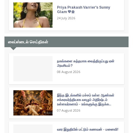
Priya Prakash Varrier's Sunny
Glam 💛🌼
24 July 2026
லைப்ஸ்டைல் செய்திகள்
நகங்களை சுத்தமாக வைத்திருப்பது ஏன்
அவசியம்?
08 August 2026
இந்த இடங்களில் மச்சம் உள்ள ஆண்கள்
சக்கரவர்த்தியாக வாழும் அதிர்ஷ்டம்
உள்ளவர்களாம் - உங்களுக்கு இருக்க..
07 August 2026
வார இறுதியில் மட்டும் கணவன் - மனைவி!