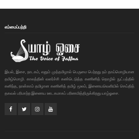
எம்மைப்பற்றி
இயல், இசை, நாடகம், எனும் முத்தமிழால் பெருமை பெற்றது நம் தாய்மொழியான
தமிழ்மொழி. காலத்தின் வளர்ச்சி கண்டெடுத்த கணினித் தொழில் நுட்பத்தில்
கனிந்த, நான்காம் தமிழான கணினித் தமிழ் மூலம், இணையவெளியில் செய்தித்
தகவல் பரிமாற்ற இணைய ஊடகமாகப் பரிணமித்திருக்கிறது யாழ்ஓசை.