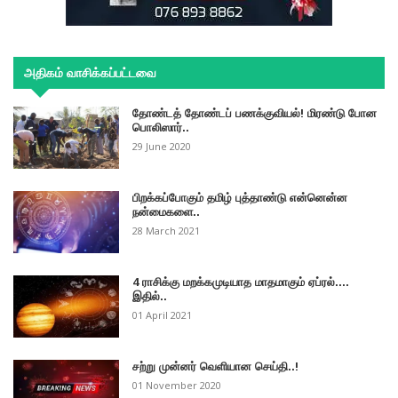
அதிகம் வாசிக்கப்பட்டவை
தோண்டத் தோண்டப் பணக்குவியல்! மிரண்டு போன
பொலிஸார்..
29 June 2020
பிறக்கப்போகும் தமிழ் புத்தாண்டு என்னென்ன
நன்மைகளை..
28 March 2021
4 ராசிக்கு மறக்கமுடியாத மாதமாகும் ஏப்ரல்....
இதில்..
01 April 2021
சற்று முன்னர் வெளியான செய்தி..!
01 November 2020