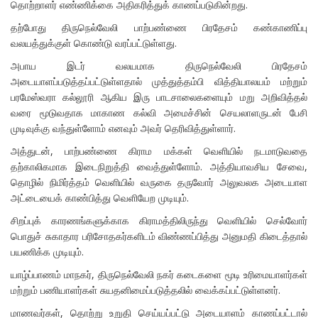
தொற்றாளர் எண்ணிக்கை அதிகரித்துக் காணப்படுகின்றது.
தற்போது திருநெல்வேலி பாற்பண்ணை பிரதேசம் கண்காணிப்பு
வலயத்துக்குள் கொண்டு வரப்பட்டுள்ளது.
அபாய இடர் வலயமாக திருநெல்வேலி பிரதேசம்
அடையாளப்படுத்தப்பட்டுள்ளதால் முத்துத்தம்பி வித்தியாலயம் மற்றும்
பரமேஸ்வரா கல்லூரி ஆகிய இரு பாடசாலைகளையும் மறு அறிவித்தல்
வரை மூடுவதாக மாகாண கல்வி அமைச்சின் செயலாளருடன் பேசி
முடிவுக்கு வந்துள்ளோம் எனவும் அவர் தெரிவித்துள்ளார்.
அத்துடன், பாற்பண்ணை கிராம மக்கள் வெளியில் நடமாடுவதை
தற்காலிகமாக இடைநிறுத்தி வைத்துள்ளோம். அத்தியாவசிய சேவை,
தொழில் நிமிர்த்தம் வெளியில் வருகை தருவோர் அலுவலக அடையாள
அட்டையைக் காண்பித்து வெளியேற முடியும்.
சிறப்புக் காரணங்களுக்காக கிராமத்திலிருந்து வெளியில் செல்வோர்
பொதுச் சுகாதார பரிசோதகர்களிடம் விண்ணப்பித்து அனுமதி கிடைத்தால்
பயணிக்க முடியும்.
யாழ்ப்பாணம் மாநகர், திருநெல்வேலி நகர் கடைகளை மூடி உரிமையாளர்கள்
மற்றும் பணியாளர்கள் சுயதனிமைப்படுத்தலில் வைக்கப்பட்டுள்ளனர்.
மாணவர்கள், தொற்று உறுதி செய்யப்பட்டு அடையாளம் காணப்பட்டால்