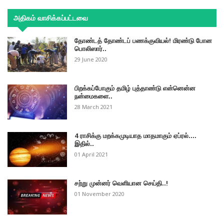
அதிகம் வாசிக்கப்பட்டவை
தோண்டத் தோண்டப் பணக்குவியல்! மிரண்டு போன
பொலிஸார்..
29 June 2020
பிறக்கப்போகும் தமிழ் புத்தாண்டு என்னென்ன
நன்மைகளை..
28 March 2021
4 ராசிக்கு மறக்கமுடியாத மாதமாகும் ஏப்ரல்....
இதில்..
01 April 2021
சற்று முன்னர் வெளியான செய்தி..!
01 November 2020