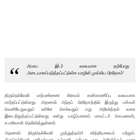
அபாய இடர் வலயமாக தற்போது
அடையாளப்படுத்தப்பட்டுள்ள யாழின் முக்கிய பிரதேசம்!
திருநெல்வேலி பாற்பண்ணை கிராமம் கண்காணிப்பு வலயமாக
மாற்றப்பட்டுள்ளது. அதனால் அந்தப் பிரதேசத்தில் இருந்து மக்கள்
வெளியேறுவதும் உள்ளே செல்வதும் மறு அறிவித்தல் வரை
இடைநிறுத்தப்பட்டுள்ளது என்று யாழ்ப்பாணம் மாவட்டச் செயலாளர்,
க.மகேசன் தெரிவித்துள்ளார்.
அதனால் திருநெல்வேலி முத்துத்தம்பி வித்தியாலயம் மற்றும்.
திருநெல்வேலி பரமேஸ்வரா கல்லூரி என்பன மறு அறிவித்தல் வரை