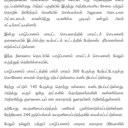
மூடப்படுகின்றது. அந்தப் பகுதியில் இருந்து அத்தியாவசிய சேவை மற்றும்
தொழில் நிமிர்த்தம் வெளியில் செல்பவர்கள் அலுவலக அடையாள
அட்டையைக் காண்பித்து பயணிக்க முடியும் என்றும் அவர்
சுட்டிக்காட்டியுள்ளார்.
இன்று யாழ்ப்பாணம் மாவட்ட செயலகத்தில் மாவட்டச் செயலாளர்
தலைமையில் இடம்பெற்ற உயர்மட்டக் கூட்டத்தில் மேற்கண்ட தீர்மானங்கள்
எடுக்கப்பட்டுள்ளன.
இந்த நிலைமை தொடர்பில் யாழ்ப்பாணம் மாவட்டச் செயலாளர் மேலும்
கருத்துத் தெரிவிக்கையில்,
யாழ்ப்பாணம் மாவட்டத்தில் மார்ச் மாதம் 300 பேருக்கு மேற்பட்டோருக்கு
கொரோனா வைரஸ் தொற்று ஏற்பட்டுள்ளமை கண்டறியப்பட்டுள்ளது.
நேற்று மட்டும் 143 பேருக்கு தொற்று உள்ளமை கண்டறியப்பட்டுள்ளது.
அடுத்து வரும் ஒரிரு நாட்களில் தொற்றாளர்களின் எண்ணிக்கை
அதிகரித்து குறைவடையும் என சுகாதாரத் துறையினர் அறிவித்துள்ளனர்.
தற்போது சுயதனிமைப்படுத்தல் பணிகள் முன்னெடுக்கப்படுகின்றன.
நேற்றிவரை 244 குடும்பங்கள் சுயதனிமைப்படுத்தலில் வைக்கப்பட்டுள்ளன.
மேலும் நல்லூர் மற்றும் யாழ்ப்பாணம் மாநகர சுகாதார பிரிவுகளில்