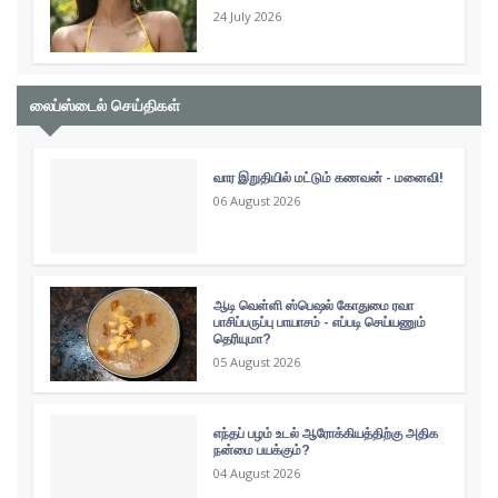
24 July 2026
லைப்ஸ்டைல் செய்திகள்
வார இறுதியில் மட்டும் கணவன் - மனைவி!
06 August 2026
ஆடி வெள்ளி ஸ்பெஷல் கோதுமை ரவா
பாசிப்பருப்பு பாயாசம் - எப்படி செய்யணும்
தெரியுமா?
05 August 2026
எந்தப் பழம் உடல் ஆரோக்கியத்திற்கு அதிக
நன்மை பயக்கும்?
04 August 2026