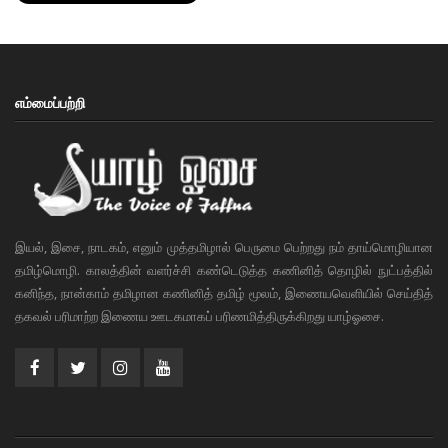
எம்மைப்பற்றி
இயல், இசை, நாடகம், எனும் முத்தமிழால் பெருமை பெற்றது நம் தாய்மொழியான
தமிழ்மொழி. காலத்தின் வளர்ச்சி கண்டெடுத்த கணினித் தொழில் நுட்பத்தில்
கனிந்த, நான்காம் தமிழான கணினித் தமிழ் மூலம், இணையவெளியில் செய்தித்
தகவல் பரிமாற்ற இணைய ஊடகமாகப் பரிணமித்திருக்கிறது யாழ்ஓசை.