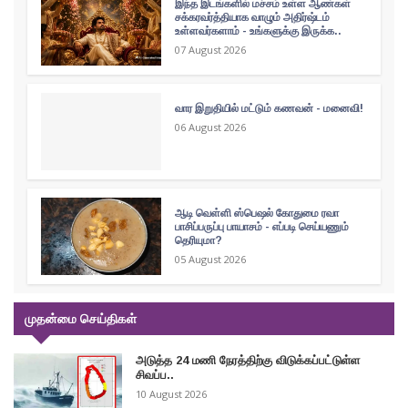
இந்த இடங்களில் மச்சம் உள்ள ஆண்கள்
சக்கரவர்த்தியாக வாழும் அதிர்ஷ்டம்
உள்ளவர்களாம் - உங்களுக்கு இருக்க..
07 August 2026
வார இறுதியில் மட்டும் கணவன் - மனைவி!
06 August 2026
ஆடி வெள்ளி ஸ்பெஷல் கோதுமை ரவா
பாசிப்பருப்பு பாயாசம் - எப்படி செய்யணும்
தெரியுமா?
05 August 2026
முதன்மை செய்திகள்
அடுத்த 24 மணி நேரத்திற்கு விடுக்கப்பட்டுள்ள
சிவப்ப..
10 August 2026