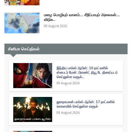
மழை பொழியும் வானம்... சீறிப்பாயும் அலைகள்...
விடுக..
08 August 2026
சினிமா செய்திகள்
இந்திய பாக்ஸ் ஆபிஸ்: 10 நாட்களில்
ஸ்பைடர் மேன்: பிராண்ட் நியூ டே திரைப்படம்
செய்துள்ள வசூல்..
09 August 2026
ஜனநாயகன் பாக்ஸ் ஆபிஸ்: 17 நாட்களில்
உலகளவில் செய்துள்ள வசூல்
09 August 2026