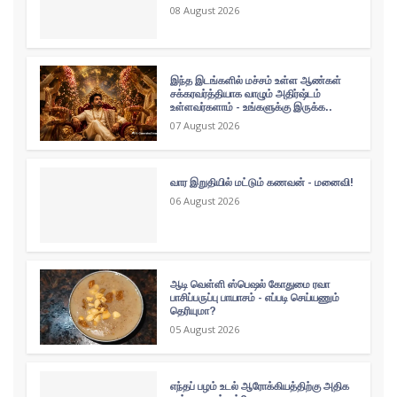
08 August 2026
இந்த இடங்களில் மச்சம் உள்ள ஆண்கள்
சக்கரவர்த்தியாக வாழும் அதிர்ஷ்டம்
உள்ளவர்களாம் - உங்களுக்கு இருக்க..
07 August 2026
வார இறுதியில் மட்டும் கணவன் - மனைவி!
06 August 2026
ஆடி வெள்ளி ஸ்பெஷல் கோதுமை ரவா
பாசிப்பருப்பு பாயாசம் - எப்படி செய்யணும்
தெரியுமா?
05 August 2026
எந்தப் பழம் உடல் ஆரோக்கியத்திற்கு அதிக