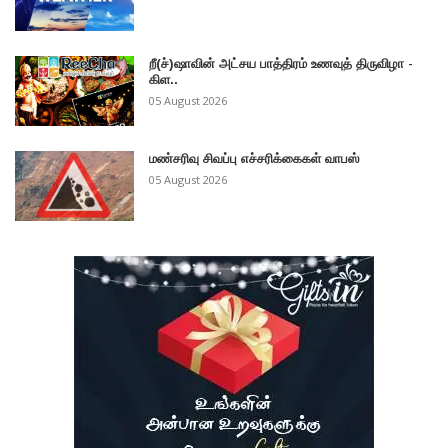
றீ(ச்)ஷாவின் அட்சய பாத்திரம் உணவுத் திருவிழா -
கிள..
05 August 2026
மண்சரிவு சிவப்பு எச்சரிக்கைகள் வாபஸ்
05 August 2026