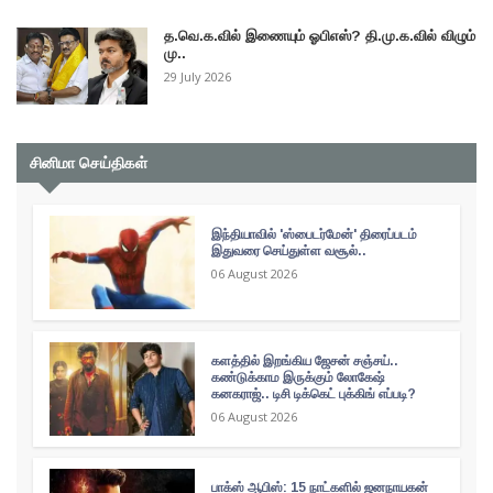
த.வெ.க.வில் இணையும் ஓபிஎஸ்? தி.மு.க.வில் விழும்
மு..
29 July 2026
சினிமா செய்திகள்
இந்தியாவில் 'ஸ்பைடர்மேன்' திரைப்படம்
இதுவரை செய்துள்ள வசூல்..
06 August 2026
களத்தில் இறங்கிய ஜேசன் சஞ்சய்..
கண்டுக்காம இருக்கும் லோகேஷ்
கனகராஜ்.. டிசி டிக்கெட் புக்கிங் எப்படி?
06 August 2026
பாக்ஸ் ஆபிஸ்: 15 நாட்களில் ஜனநாயகன்