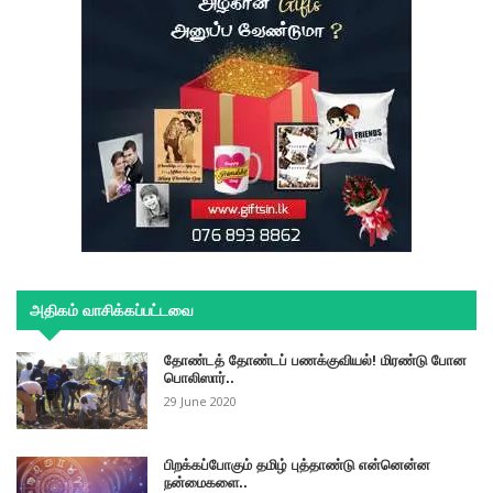
அதிகம் வாசிக்கப்பட்டவை
தோண்டத் தோண்டப் பணக்குவியல்! மிரண்டு போன
பொலிஸார்..
29 June 2020
பிறக்கப்போகும் தமிழ் புத்தாண்டு என்னென்ன
நன்மைகளை..